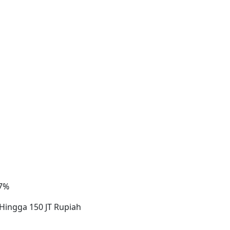
.7%
Hingga 150 JT Rupiah