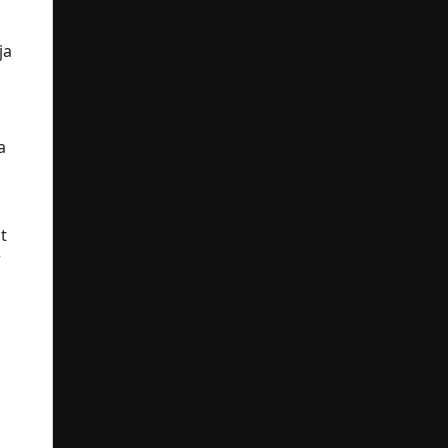
ja
a
t
r