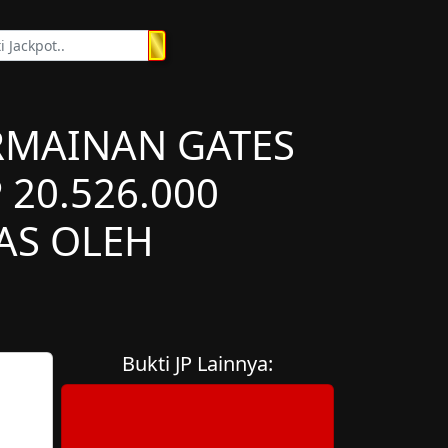
RMAINAN GATES
 20.526.000
AS OLEH
Bukti JP Lainnya: