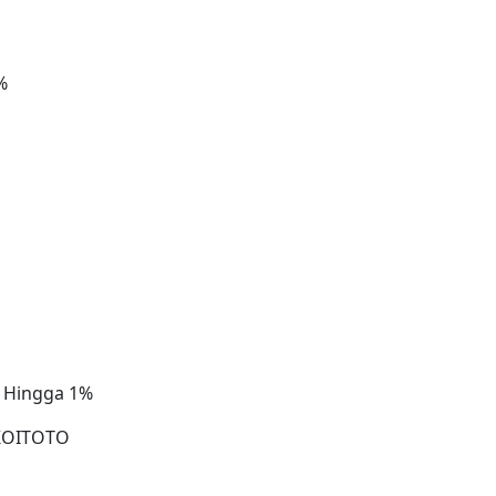
%
 Hingga 1%
KOITOTO