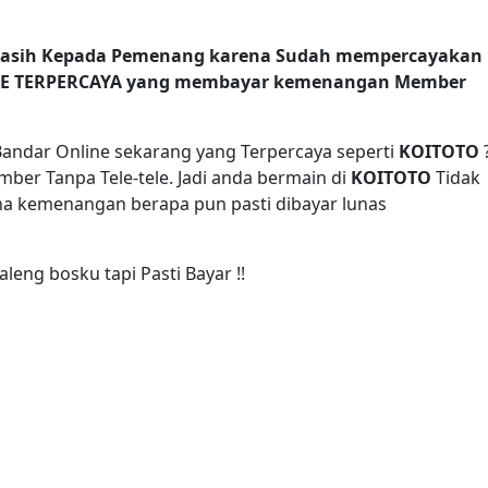
Kasih Kepada Pemenang karena Sudah mempercayakan
NE TERPERCAYA yang membayar kemenangan Member
andar Online sekarang yang Terpercaya seperti
KOITOTO
r Tanpa Tele-tele. Jadi anda bermain di
KOITOTO
Tidak
a kemenangan berapa pun pasti dibayar lunas
leng bosku tapi Pasti Bayar !!