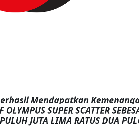
 Berhasil Mendapatkan Kemenang
F OLYMPUS SUPER SCATTER SEBES
A PULUH JUTA LIMA RATUS DUA PU