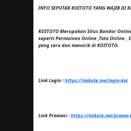
INFO SEPUTAR KOITOTO YANG WAJIB DI K
KOITOTO Merupakan Situs Bandar Onlin
seperti Permainan Online ,Toto Online
yang seru dan menarik di KOITOTO.
Link Login :
https://mikale.me/login-koi
Link Promosi :
https://mikale.me/promo-