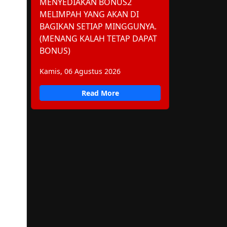
MENYEDIAKAN BONUS2
MELIMPAH YANG AKAN DI
BAGIKAN SETIAP MINGGUNYA.
(MENANG KALAH TETAP DAPAT
BONUS)
Kamis, 06 Agustus 2026
Read More