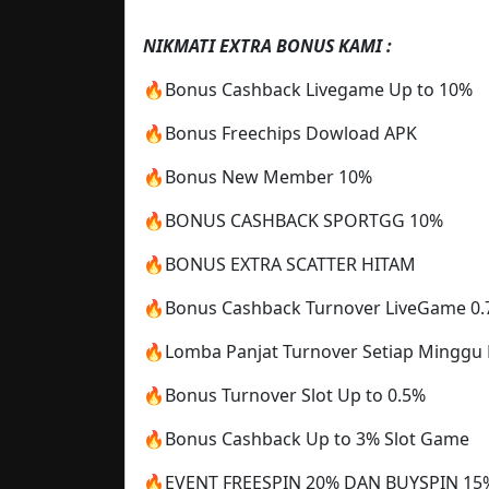
NIKMATI EXTRA BONUS KAMI :
🔥Bonus Cashback Livegame Up to 10%
🔥Bonus Freechips Dowload APK
🔥Bonus New Member 10%
🔥BONUS CASHBACK SPORTGG 10%
🔥BONUS EXTRA SCATTER HITAM
🔥Bonus Cashback Turnover LiveGame 0
🔥Lomba Panjat Turnover Setiap Minggu 
🔥Bonus Turnover Slot Up to 0.5%
🔥Bonus Cashback Up to 3% Slot Game
🔥EVENT FREESPIN 20% DAN BUYSPIN 15