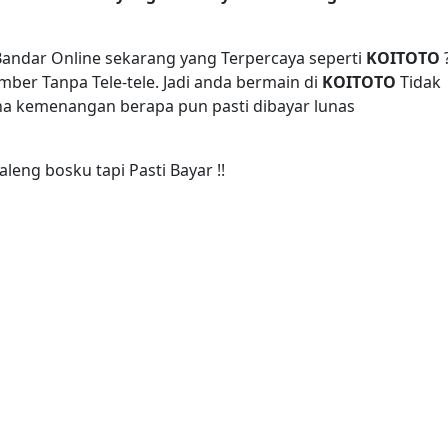
andar Online sekarang yang Terpercaya seperti
KOITOTO
r Tanpa Tele-tele. Jadi anda bermain di
KOITOTO
Tidak
a kemenangan berapa pun pasti dibayar lunas
leng bosku tapi Pasti Bayar !!