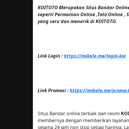
KOITOTO Merupakan Situs Bandar Onlin
seperti Permainan Online ,Toto Online
yang seru dan menarik di KOITOTO.
Link Login :
https://mikale.me/login-koi
Link Promosi :
https://mikale.me/promo-
Situs Bandar online terbaik dan resmi
KO
membernya dengan memberikan layanan t
selama 24 jam non stop setiap harinya. L