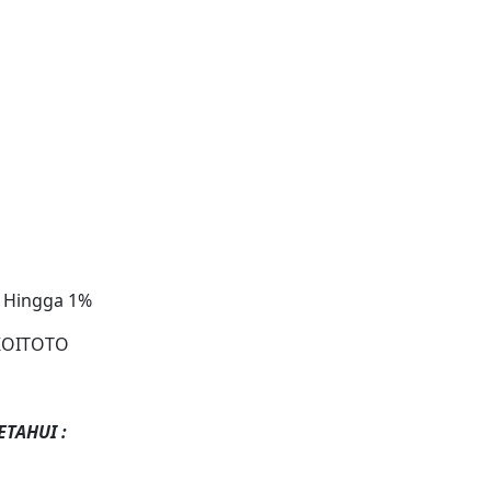
 Hingga 1%
KOITOTO
ETAHUI :