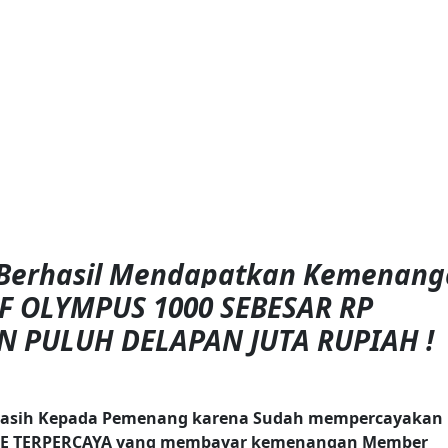
 Berhasil Mendapatkan Kemenan
F OLYMPUS 1000 SEBESAR RP
AN PULUH DELAPAN JUTA RUPIAH !
Kasih Kepada Pemenang karena Sudah mempercayakan
NE TERPERCAYA yang membayar kemenangan Member