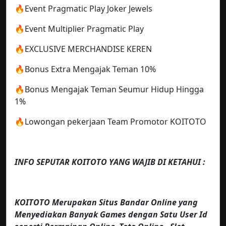
🔥Event Pragmatic Play Joker Jewels
🔥Event Multiplier Pragmatic Play
🔥EXCLUSIVE MERCHANDISE KEREN
🔥Bonus Extra Mengajak Teman 10%
🔥Bonus Mengajak Teman Seumur Hidup Hingga
1%
🔥Lowongan pekerjaan Team Promotor KOITOTO
INFO SEPUTAR KOITOTO YANG WAJIB DI KETAHUI :
KOITOTO Merupakan Situs Bandar Online yang
Menyediakan Banyak Games dengan Satu User Id