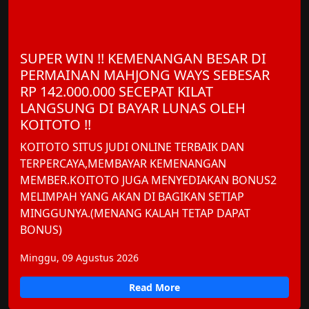
SUPER WIN !! KEMENANGAN BESAR DI
PERMAINAN MAHJONG WAYS SEBESAR
RP 142.000.000 SECEPAT KILAT
LANGSUNG DI BAYAR LUNAS OLEH
KOITOTO !!
KOITOTO SITUS JUDI ONLINE TERBAIK DAN
TERPERCAYA,MEMBAYAR KEMENANGAN
MEMBER.KOITOTO JUGA MENYEDIAKAN BONUS2
MELIMPAH YANG AKAN DI BAGIKAN SETIAP
MINGGUNYA.(MENANG KALAH TETAP DAPAT
BONUS)
Minggu, 09 Agustus 2026
Read More