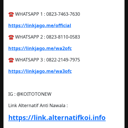
☎️ WHATSAPP 1 : 0823-7463-7630
https://linkjago.me/official
☎️ WHATSAPP 2 : 0823-8110-0583
https://linkjago.me/wa2ofc
☎️ WHATSAPP 3 : 0822-2149-7975
https://linkjago.me/wa3ofc
IG : @KOITOTONEW
Link Alternatif Anti Nawala :
https://link.alternatifkoi.info