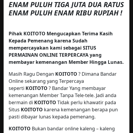
ENAM PULUH TIGA JUTA DUA RATUS
ENAM PULUH ENAM RIBU RUPIAH !
Pihak KOITOTO Mengucapkan Terima Kasih
Kepada Pemenang karena Sudah
mempercayakan kami sebagai SITUS
PERMAINAN ONLINE TERPERCAYA yang
membayar kemenangan Member Hingga Lunas.
Masih Ragu Dengan
KOITOTO
? Dimana Bandar
Online sekarang yang Terpercaya
seperti
KOITOTO
? Bandar Yang membayar
kemenangan Member Tanpa Tele-tele. Jadi anda
bermain di
KOITOTO
Tidak perlu khawatir pada
Situs
KOITOTO
karena kemenangan berapa pun
pasti dibayar lunas kepada pemenang.
KOITOTO
Bukan bandar online kaleng – kaleng