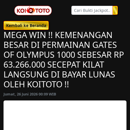
Kembali ke Beranda
MEGA WIN !! KEMENANGAN
BESAR DI PERMAINAN GATES
OF OLYMPUS 1000 SEBESAR RP
63.266.000 SECEPAT KILAT
LANGSUNG DI BAYAR LUNAS
OLEH KOITOTO !!
Jumat, 26 Juni 2026 00:09 WIB