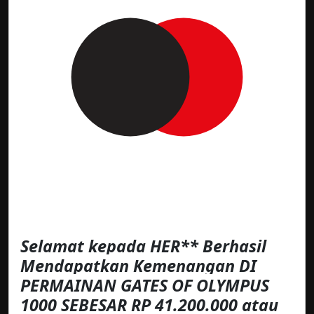
Selamat kepada HER** Berhasil
Mendapatkan Kemenangan DI
PERMAINAN GATES OF OLYMPUS
1000 SEBESAR RP 41.200.000 atau