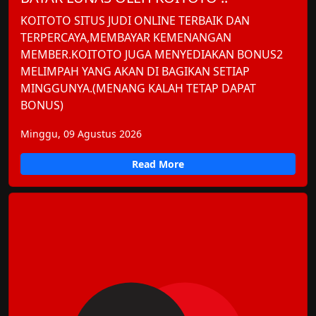
KOITOTO SITUS JUDI ONLINE TERBAIK DAN
TERPERCAYA,MEMBAYAR KEMENANGAN
MEMBER.KOITOTO JUGA MENYEDIAKAN BONUS2
MELIMPAH YANG AKAN DI BAGIKAN SETIAP
MINGGUNYA.(MENANG KALAH TETAP DAPAT
BONUS)
Minggu, 09 Agustus 2026
Read More