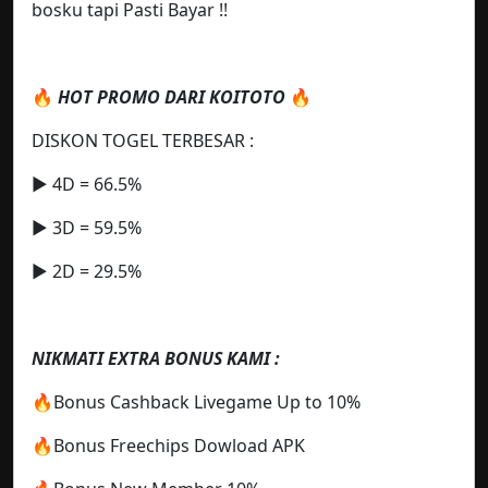
bosku tapi Pasti Bayar !!
🔥
HOT PROMO DARI KOITOTO
🔥
DISKON TOGEL TERBESAR :
▶️ 4D = 66.5%
▶️ 3D = 59.5%
▶️ 2D = 29.5%
NIKMATI EXTRA BONUS KAMI :
🔥Bonus Cashback Livegame Up to 10%
🔥Bonus Freechips Dowload APK