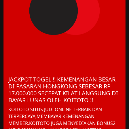
JACKPOT TOGEL !! KEMENANGAN BESAR
DI PASARAN HONGKONG SEBESAR RP
17.000.000 SECEPAT KILAT LANGSUNG DI
BAYAR LUNAS OLEH KOITOTO !!
KOITOTO SITUS JUDI ONLINE TERBAIK DAN
TERPERCAYA,MEMBAYAR KEMENANGAN
MEMBER.KOITOTO JUGA MENYEDIAKAN BONUS2