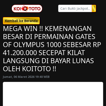
Kembali ke Beranda
MEGA WIN !! KEMENANGAN
BESAR DI PERMAINAN GATES
OF OLYMPUS 1000 SEBESAR RP
41.200.000 SECEPAT KILAT
LANGSUNG DI BAYAR LUNAS
OLEH KOITOTO !!
Jumat, 06 Maret 2026 19:40 WIB