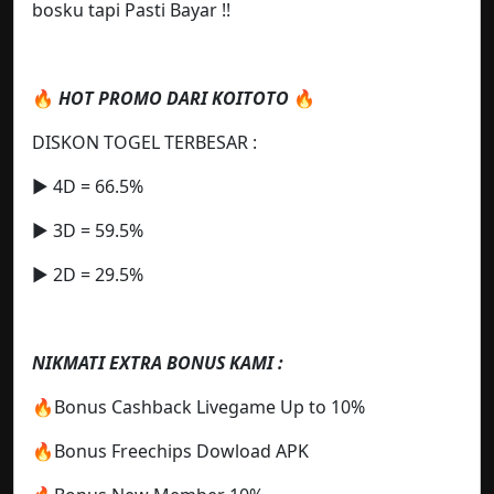
bosku tapi Pasti Bayar !!
🔥
HOT PROMO DARI KOITOTO
🔥
DISKON TOGEL TERBESAR :
▶️ 4D = 66.5%
▶️ 3D = 59.5%
▶️ 2D = 29.5%
NIKMATI EXTRA BONUS KAMI :
🔥Bonus Cashback Livegame Up to 10%
🔥Bonus Freechips Dowload APK