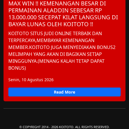
MAX WIN !! KEMENANGAN BESAR DI
PERMAINAN ALADDIN SEBESAR RP
13.000.000 SECEPAT KILAT LANGSUNG DI
BAYAR LUNAS OLEH KOITOTO !!
KOITOTO SITUS JUDI ONLINE TERBAIK DAN
TERPERCAYA,MEMBAYAR KEMENANGAN
MEMBER.KOITOTO JUGA MENYEDIAKAN BONUS2
MELIMPAH YANG AKAN DI BAGIKAN SETIAP
MINGGUNYA.(MENANG KALAH TETAP DAPAT
BONUS)
Senin, 10 Agustus 2026
Read More
© COPYRIGHT 2014 - 2026 KOITOTO. ALL RIGHTS RESERVED.