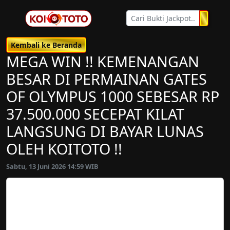
Kembali ke Beranda
MEGA WIN !! KEMENANGAN
BESAR DI PERMAINAN GATES
OF OLYMPUS 1000 SEBESAR RP
37.500.000 SECEPAT KILAT
LANGSUNG DI BAYAR LUNAS
OLEH KOITOTO !!
Sabtu, 13 Juni 2026 14:59 WIB