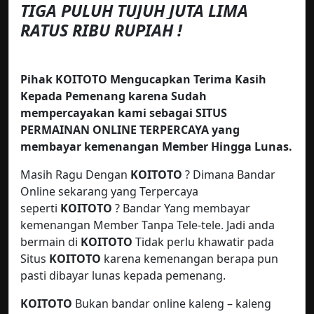
TIGA PULUH TUJUH JUTA LIMA
RATUS RIBU RUPIAH !
Pihak KOITOTO Mengucapkan Terima Kasih
Kepada Pemenang karena Sudah
mempercayakan kami sebagai SITUS
PERMAINAN ONLINE TERPERCAYA yang
membayar kemenangan Member Hingga Lunas.
Masih Ragu Dengan
KOITOTO
? Dimana Bandar
Online sekarang yang Terpercaya
seperti
KOITOTO
? Bandar Yang membayar
kemenangan Member Tanpa Tele-tele. Jadi anda
bermain di
KOITOTO
Tidak perlu khawatir pada
Situs
KOITOTO
karena kemenangan berapa pun
pasti dibayar lunas kepada pemenang.
KOITOTO
Bukan bandar online kaleng – kaleng