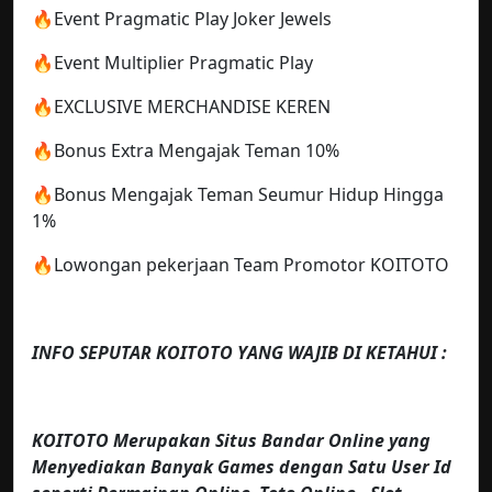
🔥Event Pragmatic Play Joker Jewels
🔥Event Multiplier Pragmatic Play
🔥EXCLUSIVE MERCHANDISE KEREN
🔥Bonus Extra Mengajak Teman 10%
🔥Bonus Mengajak Teman Seumur Hidup Hingga
1%
🔥Lowongan pekerjaan Team Promotor KOITOTO
INFO SEPUTAR KOITOTO YANG WAJIB DI KETAHUI :
KOITOTO Merupakan Situs Bandar Online yang
Menyediakan Banyak Games dengan Satu User Id