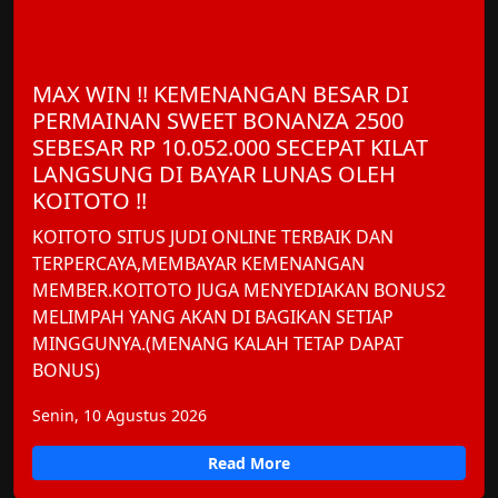
MAX WIN !! KEMENANGAN BESAR DI
PERMAINAN SWEET BONANZA 2500
SEBESAR RP 10.052.000 SECEPAT KILAT
LANGSUNG DI BAYAR LUNAS OLEH
KOITOTO !!
KOITOTO SITUS JUDI ONLINE TERBAIK DAN
TERPERCAYA,MEMBAYAR KEMENANGAN
MEMBER.KOITOTO JUGA MENYEDIAKAN BONUS2
MELIMPAH YANG AKAN DI BAGIKAN SETIAP
MINGGUNYA.(MENANG KALAH TETAP DAPAT
BONUS)
Senin, 10 Agustus 2026
Read More