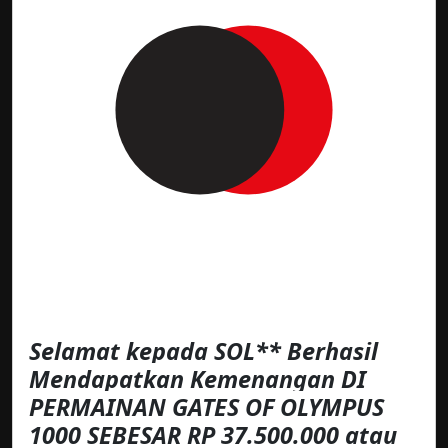
Selamat kepada SOL** Berhasil
Mendapatkan Kemenangan DI
PERMAINAN GATES OF OLYMPUS
1000 SEBESAR RP 37.500.000 atau