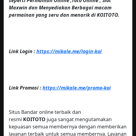
seperti Permainan Online ,Toto Online , Slot
Maxwin dan Menyediakan Berbagai macam
permainan yang seru dan menarik di KOITOTO.
Link Login :
https://mikale.me/login-koi
Link Promosi :
https://mikale.me/promo-koi
Situs Bandar online terbaik dan
resmi
KOITOTO
juga sangat mengutamakan
kepuasan semua membernya dengan memberikan
layanan terbaik untuk semua membernya. Layanan