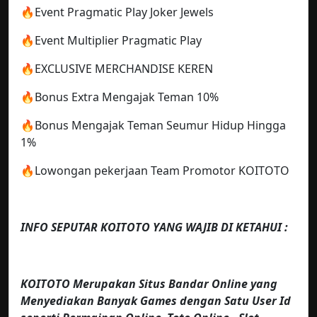
🔥Event Pragmatic Play Joker Jewels
🔥Event Multiplier Pragmatic Play
🔥EXCLUSIVE MERCHANDISE KEREN
🔥Bonus Extra Mengajak Teman 10%
🔥Bonus Mengajak Teman Seumur Hidup Hingga
1%
🔥Lowongan pekerjaan Team Promotor KOITOTO
INFO SEPUTAR KOITOTO YANG WAJIB DI KETAHUI :
KOITOTO Merupakan Situs Bandar Online yang
Menyediakan Banyak Games dengan Satu User Id