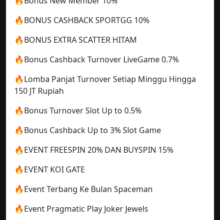
🔥Bonus New Member 10%
🔥BONUS CASHBACK SPORTGG 10%
🔥BONUS EXTRA SCATTER HITAM
🔥Bonus Cashback Turnover LiveGame 0.7%
🔥Lomba Panjat Turnover Setiap Minggu Hingga
150 JT Rupiah
🔥Bonus Turnover Slot Up to 0.5%
🔥Bonus Cashback Up to 3% Slot Game
🔥EVENT FREESPIN 20% DAN BUYSPIN 15%
🔥EVENT KOI GATE
🔥Event Terbang Ke Bulan Spaceman
🔥Event Pragmatic Play Joker Jewels