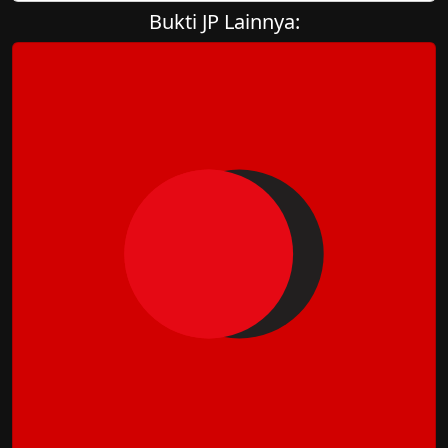
Bukti JP Lainnya: