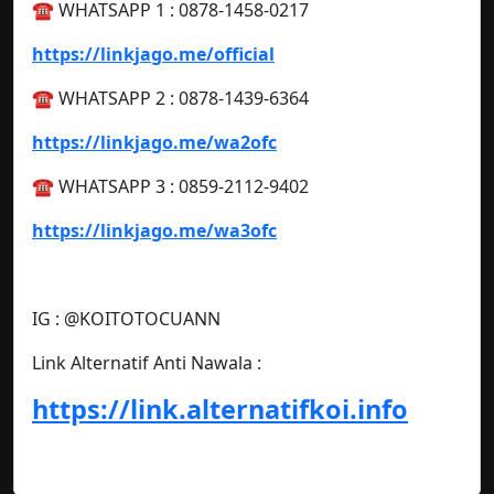
☎️ WHATSAPP 1 : 0878-1458-0217
https://linkjago.me/official
☎️ WHATSAPP 2 : 0878-1439-6364
https://linkjago.me/wa2ofc
☎️ WHATSAPP 3 : 0859-2112-9402
https://linkjago.me/wa3ofc
IG : @KOITOTOCUANN
Link Alternatif Anti Nawala :
https://link.alternatifkoi.info