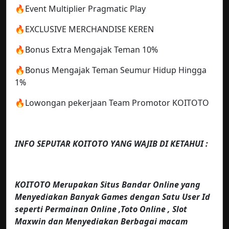
🔥Event Multiplier Pragmatic Play
🔥EXCLUSIVE MERCHANDISE KEREN
🔥Bonus Extra Mengajak Teman 10%
🔥Bonus Mengajak Teman Seumur Hidup Hingga
1%
🔥Lowongan pekerjaan Team Promotor KOITOTO
INFO SEPUTAR KOITOTO YANG WAJIB DI KETAHUI :
KOITOTO Merupakan Situs Bandar Online yang
Menyediakan Banyak Games dengan Satu User Id
seperti Permainan Online ,Toto Online , Slot
Maxwin dan Menyediakan Berbagai macam