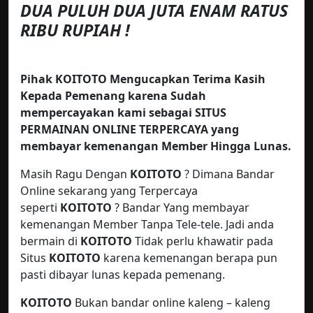
DUA PULUH DUA JUTA ENAM RATUS
RIBU RUPIAH !
Pihak KOITOTO Mengucapkan Terima Kasih
Kepada Pemenang karena Sudah
mempercayakan kami sebagai SITUS
PERMAINAN ONLINE TERPERCAYA yang
membayar kemenangan Member Hingga Lunas.
Masih Ragu Dengan
KOITOTO
? Dimana Bandar
Online sekarang yang Terpercaya
seperti
KOITOTO
? Bandar Yang membayar
kemenangan Member Tanpa Tele-tele. Jadi anda
bermain di
KOITOTO
Tidak perlu khawatir pada
Situs
KOITOTO
karena kemenangan berapa pun
pasti dibayar lunas kepada pemenang.
KOITOTO
Bukan bandar online kaleng – kaleng