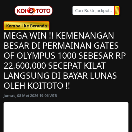
Kembali ke Beranda
MEGA WIN !! KEMENANGAN
BESAR DI PERMAINAN GATES
OF OLYMPUS 1000 SEBESAR RP
22.600.000 SECEPAT KILAT
LANGSUNG DI BAYAR LUNAS
OLEH KOITOTO !!
Jumat, 08 Mei 2026 19:06 WIB