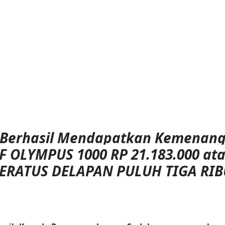
 Berhasil Mendapatkan Kemenan
 OLYMPUS 1000 RP 21.183.000 at
SERATUS DELAPAN PULUH TIGA RIB