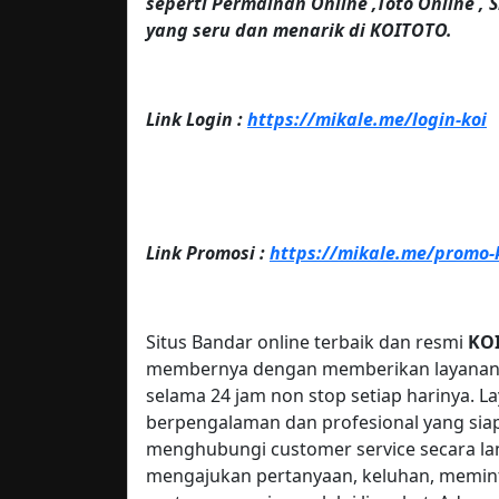
seperti Permainan Online ,Toto Online
yang seru dan menarik di KOITOTO.
Link Login :
https://mikale.me/login-koi
Link Promosi :
https://mikale.me/promo-
Situs Bandar online terbaik dan resmi
KO
membernya dengan memberikan layanan t
selama 24 jam non stop setiap harinya. L
berpengalaman dan profesional yang sia
menghubungi customer service secara lang
mengajukan pertanyaan, keluhan, meminta