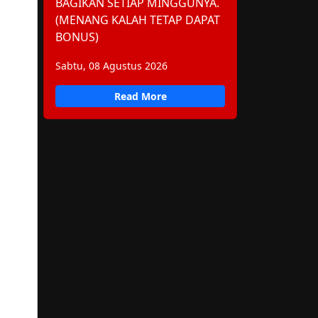
BAGIKAN SETIAP MINGGUNYA.
(MENANG KALAH TETAP DAPAT
BONUS)
Sabtu, 08 Agustus 2026
Read More