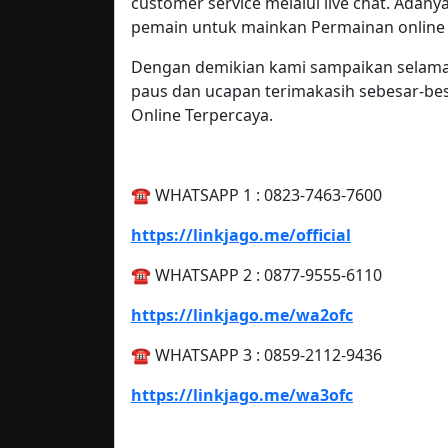
customer service melalui live chat. Ada
pemain untuk mainkan Permainan online 
Dengan demikian kami sampaikan selama
paus dan ucapan terimakasih sebesar-be
Online Terpercaya.
☎️ WHATSAPP 1 : 0823-7463-7600
https://linkjago.me/official
☎️ WHATSAPP 2 : 0877-9555-6110
https://linkjago.me/wa2ofc
☎️ WHATSAPP 3 : 0859-2112-9436
https://linkjago.me/wa3ofc