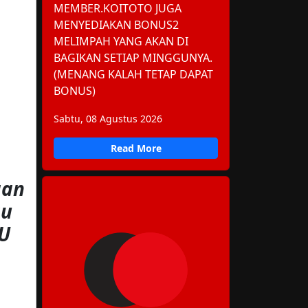
MEMBER.KOITOTO JUGA
MENYEDIAKAN BONUS2
MELIMPAH YANG AKAN DI
BAGIKAN SETIAP MINGGUNYA.
(MENANG KALAH TETAP DAPAT
BONUS)
Sabtu, 08 Agustus 2026
Read More
gan
au
U