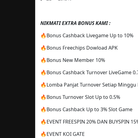
NIKMATI EXTRA BONUS KAMI :
🔥Bonus Cashback Livegame Up to 10%
🔥Bonus Freechips Dowload APK
🔥Bonus New Member 10%
🔥Bonus Cashback Turnover LiveGame 0
🔥Lomba Panjat Turnover Setiap Minggu 
🔥Bonus Turnover Slot Up to 0.5%
🔥Bonus Cashback Up to 3% Slot Game
🔥EVENT FREESPIN 20% DAN BUYSPIN 15
🔥EVENT KOI GATE