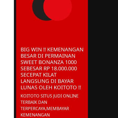
BIG WIN !! KEMENANGAN
BESAR DI PERMAINAN
SWEET BONANZA 1000
SEBESAR RP 18.000.000
SECEPAT KILAT
LANGSUNG DI BAYAR
LUNAS OLEH KOITOTO !!
KOITOTO SITUS JUDI ONLINE
TERBAIK DAN
TERPERCAYA,MEMBAYAR
KEMENANGAN