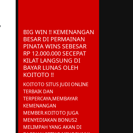
?
BIG WIN !! KEMENANGAN
BESAR DI PERMAINAN
PINATA WINS SEBESAR
RP 12.000.000 SECEPAT
KILAT LANGSUNG DI
BAYAR LUNAS OLEH
KOITOTO !!
KOITOTO SITUS JUDI ONLINE
TERBAIK DAN
TERPERCAYA,MEMBAYAR
KEMENANGAN
MEMBER.KOITOTO JUGA
MENYEDIAKAN BONUS2
MELIMPAH YANG AKAN DI