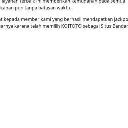
nya layanan terbaik ini memberikan kemudahan pada semua
kapan pun tanpa batasan waktu.
t kepada member kami yang berhasil mendapatkan jackpo
sarnya karena telah memilih KOITOTO sebagai Situs Banda