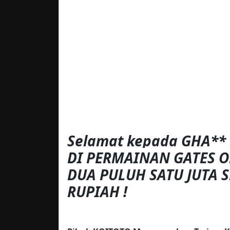
Selamat kepada GHA**
DI PERMAINAN GATES OF
DUA PULUH SATU JUTA 
RUPIAH !