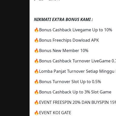
NIKMATI EXTRA BONUS KAMI :
🔥Bonus Cashback Livegame Up to 10%
🔥Bonus Freechips Dowload APK
🔥Bonus New Member 10%
🔥Bonus Cashback Turnover LiveGame 0
🔥Lomba Panjat Turnover Setiap Minggu 
🔥Bonus Turnover Slot Up to 0.5%
🔥Bonus Cashback Up to 3% Slot Game
🔥EVENT FREESPIN 20% DAN BUYSPIN 15
🔥EVENT KOI GATE