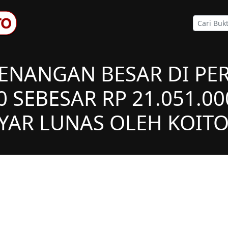
MENANGAN BESAR DI PE
 SEBESAR RP 21.051.00
AR LUNAS OLEH KOITOT