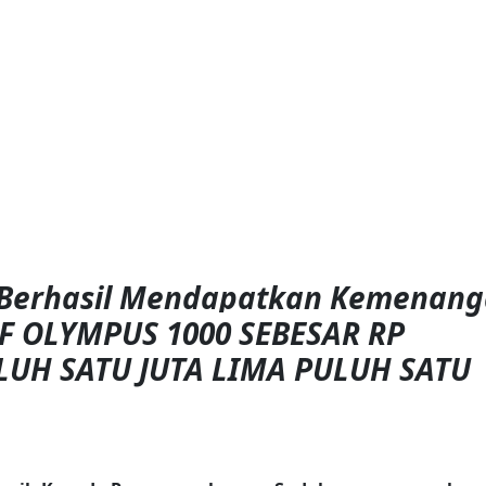
 Berhasil Mendapatkan Kemenan
F OLYMPUS 1000 SEBESAR RP
ULUH SATU JUTA LIMA PULUH SATU