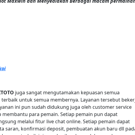
 , Slot Maxwin dan Menyediakan Berbagai macam permaina
koi
ITOTO
juga sangat mengutamakan kepuasan semua
erbaik untuk semua membernya. Layanan tersebut beker
ayanan ini pun sudah didukung juga oleh customer service
p membantu para pemain. Setiap pemain pun dapat
sung melalui fitur live chat online. Setiap pemain dapat
 saran, konfirmasi deposit, pembuatan akun baru dll pad