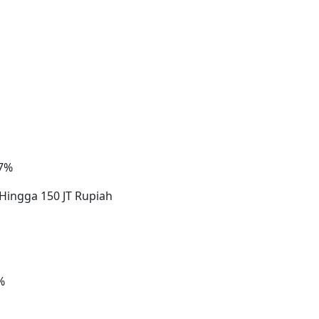
.7%
Hingga 150 JT Rupiah
%