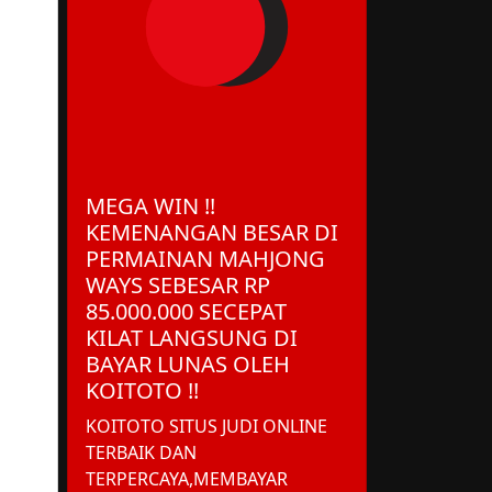
MEGA WIN !!
KEMENANGAN BESAR DI
PERMAINAN MAHJONG
WAYS SEBESAR RP
85.000.000 SECEPAT
KILAT LANGSUNG DI
BAYAR LUNAS OLEH
KOITOTO !!
KOITOTO SITUS JUDI ONLINE
TERBAIK DAN
TERPERCAYA,MEMBAYAR