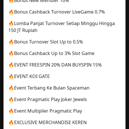
🔥Bonus New Member 10%
🔥Bonus Cashback Turnover LiveGame 0.7%
🔥Lomba Panjat Turnover Setiap Minggu Hingga
150 JT Rupiah
🔥Bonus Turnover Slot Up to 0.5%
🔥Bonus Cashback Up to 3% Slot Game
🔥EVENT FREESPIN 20% DAN BUYSPIN 15%
🔥EVENT KOI GATE
🔥Event Terbang Ke Bulan Spaceman
🔥Event Pragmatic Play Joker Jewels
🔥Event Multiplier Pragmatic Play
🔥EXCLUSIVE MERCHANDISE KEREN