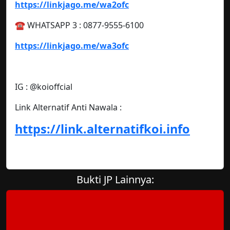
https://linkjago.me/wa2ofc
☎️ WHATSAPP 3 : 0877-9555-6100
https://linkjago.me/wa3ofc
IG : @koioffcial
Link Alternatif Anti Nawala :
https://link.alternatifkoi.info
Bukti JP Lainnya: