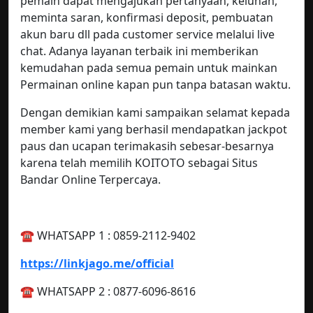
pemain dapat mengajukan pertanyaan, keluhan,
meminta saran, konfirmasi deposit, pembuatan
akun baru dll pada customer service melalui live
chat. Adanya layanan terbaik ini memberikan
kemudahan pada semua pemain untuk mainkan
Permainan online kapan pun tanpa batasan waktu.
Dengan demikian kami sampaikan selamat kepada
member kami yang berhasil mendapatkan jackpot
paus dan ucapan terimakasih sebesar-besarnya
karena telah memilih KOITOTO sebagai Situs
Bandar Online Terpercaya.
☎️ WHATSAPP 1 : 0859-2112-9402
https://linkjago.me/official
☎️ WHATSAPP 2 : 0877-6096-8616