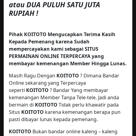
atau DUA PULUH SATU JUTA
RUPIAH !
Pihak KOITOTO Mengucapkan Terima Kasih
Kepada Pemenang karena Sudah
mempercayakan kami sebagai SITUS
PERMAINAN ONLINE TERPERCAYA yang
membayar kemenangan Member Hingga Lunas.
Masih Ragu Dengan
KOITOTO
? Dimana Bandar
Online sekarang yang Terpercaya
seperti
KOITOTO
? Bandar Yang membayar
kemenangan Member Tanpa Tele-tele. Jadi anda
bermain di
KOITOTO
Tidak perlu khawatir pada
Situs
KOITOTO
karena kemenangan berapa pun
pasti dibayar lunas kepada pemenang.
KOITOTO
Bukan bandar online kaleng – kaleng