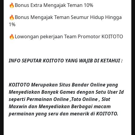
🔥Bonus Extra Mengajak Teman 10%
🔥Bonus Mengajak Teman Seumur Hidup Hingga
1%
🔥Lowongan pekerjaan Team Promotor KOITOTO
INFO SEPUTAR KOITOTO YANG WAJIB DI KETAHUI :
KOITOTO Merupakan Situs Bandar Online yang
Menyediakan Banyak Games dengan Satu User Id
seperti Permainan Online ,Toto Online , Slot
Maxwin dan Menyediakan Berbagai macam
permainan yang seru dan menarik di KOITOTO.