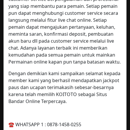
yang siap membantu para pemain. Setiap pemain
pun dapat menghubungi customer service secara
langsung melalui fitur live chat online. Setiap
pemain dapat mengajukan pertanyaan, keluhan,
meminta saran, konfirmasi deposit, pembuatan
akun baru dll pada customer service melalui live
chat. Adanya layanan terbaik ini memberikan
kemudahan pada semua pemain untuk mainkan
Permainan online kapan pun tanpa batasan waktu.
Dengan demikian kami sampaikan selamat kepada
member kami yang berhasil mendapatkan jackpot
paus dan ucapan terimakasih sebesar-besarnya
karena telah memilih KOITOTO sebagai Situs
Bandar Online Terpercaya.
☎️ WHATSAPP 1 : 0878-1458-0255