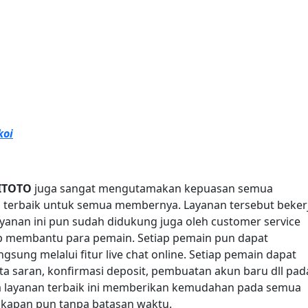
koi
ITOTO
juga sangat mengutamakan kepuasan semua
erbaik untuk semua membernya. Layanan tersebut beker
ayanan ini pun sudah didukung juga oleh customer service
p membantu para pemain. Setiap pemain pun dapat
sung melalui fitur live chat online. Setiap pemain dapat
 saran, konfirmasi deposit, pembuatan akun baru dll pad
nya layanan terbaik ini memberikan kemudahan pada semua
kapan pun tanpa batasan waktu.