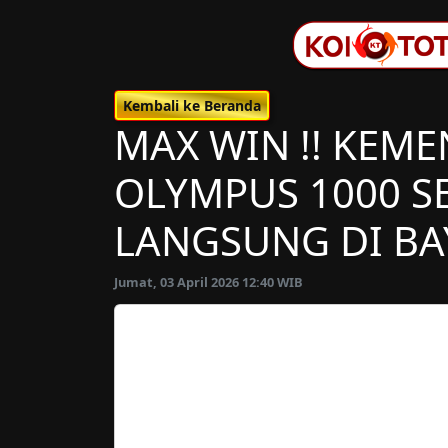
Kembali ke Beranda
MAX WIN !! KEM
OLYMPUS 1000 SE
LANGSUNG DI BAY
Jumat, 03 April 2026 12:40 WIB