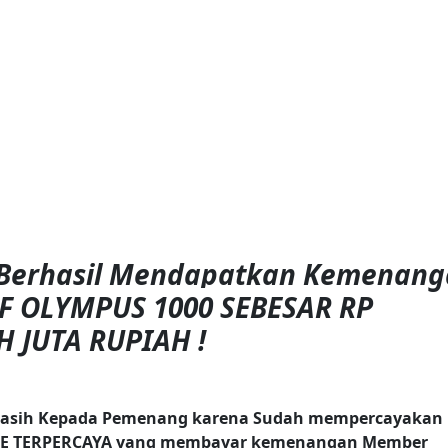
 Berhasil Mendapatkan Kemenan
F OLYMPUS 1000 SEBESAR RP
H JUTA RUPIAH !
Kasih Kepada Pemenang karena Sudah mempercayakan
NE TERPERCAYA yang membayar kemenangan Member