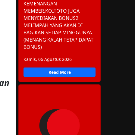
KEMENANGAN
MEMBER.KOITOTO JUGA
MENYEDIAKAN BONUS2
MELIMPAH YANG AKAN DI
BAGIKAN SETIAP MINGGUNYA.
(MENANG KALAH TETAP DAPAT
BONUS)
Kamis, 06 Agustus 2026
Read More
gan