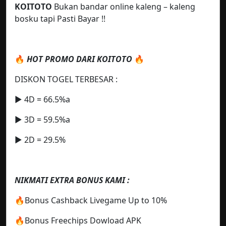
KOITOTO
Bukan bandar online kaleng – kaleng
bosku tapi Pasti Bayar !!
🔥
HOT PROMO DARI KOITOTO
🔥
DISKON TOGEL TERBESAR :
▶️ 4D = 66.5%a
▶️ 3D = 59.5%a
▶️ 2D = 29.5%
NIKMATI EXTRA BONUS KAMI :
🔥Bonus Cashback Livegame Up to 10%
🔥Bonus Freechips Dowload APK