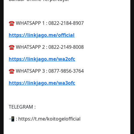
☎️ WHATSAPP 1 : 0822-2184-8907
https://linkjago.me/official
☎️ WHATSAPP 2 : 0822-2149-8008
https://linkjago.me/wa2ofc
☎️ WHATSAPP 3 : 0877-9856-3764
https://linkjago.me/wa3ofc
TELEGRAM :
📲 : https://t.me/koitogelofficial