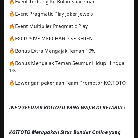
🔥Event Terbang Ke Bulan Spaceman
🔥Event Pragmatic Play Joker Jewels
🔥Event Multiplier Pragmatic Play
🔥EXCLUSIVE MERCHANDISE KEREN
🔥Bonus Extra Mengajak Teman 10%
🔥Bonus Mengajak Teman Seumur Hidup Hingga
1%
🔥Lowongan pekerjaan Team Promotor KOITOTO
INFO SEPUTAR KOITOTO YANG WAJIB DI KETAHUI :
KOITOTO Merupakan Situs Bandar Online yang