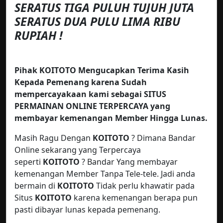
SERATUS TIGA PULUH TUJUH JUTA
SERATUS DUA PULU LIMA RIBU
RUPIAH !
Pihak KOITOTO Mengucapkan Terima Kasih
Kepada Pemenang karena Sudah
mempercayakaan kami sebagai SITUS
PERMAINAN ONLINE TERPERCAYA yang
membayar kemenangan Member Hingga Lunas.
Masih Ragu Dengan
KOITOTO
? Dimana Bandar
Online sekarang yang Terpercaya
seperti
KOITOTO
? Bandar Yang membayar
kemenangan Member Tanpa Tele-tele. Jadi anda
bermain di
KOITOTO
Tidak perlu khawatir pada
Situs
KOITOTO
karena kemenangan berapa pun
pasti dibayar lunas kepada pemenang.