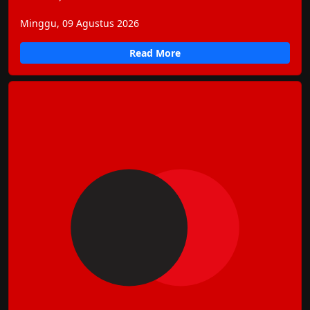
Minggu, 09 Agustus 2026
Read More