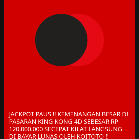
JACKPOT PAUS !! KEMENANGAN BESAR DI
PASARAN KING KONG 4D SEBESAR RP
120.000.000 SECEPAT KILAT LANGSUNG
DI BAYAR LUNAS OLEH KOITOTO !!