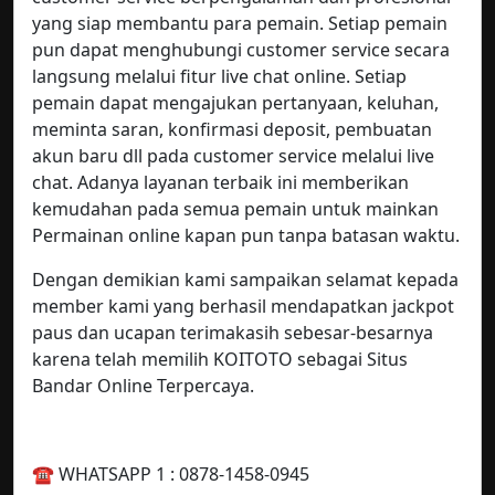
yang siap membantu para pemain. Setiap pemain
pun dapat menghubungi customer service secara
langsung melalui fitur live chat online. Setiap
pemain dapat mengajukan pertanyaan, keluhan,
meminta saran, konfirmasi deposit, pembuatan
akun baru dll pada customer service melalui live
chat. Adanya layanan terbaik ini memberikan
kemudahan pada semua pemain untuk mainkan
Permainan online kapan pun tanpa batasan waktu.
Dengan demikian kami sampaikan selamat kepada
member kami yang berhasil mendapatkan jackpot
paus dan ucapan terimakasih sebesar-besarnya
karena telah memilih KOITOTO sebagai Situs
Bandar Online Terpercaya.
☎️ WHATSAPP 1 : 0878-1458-0945