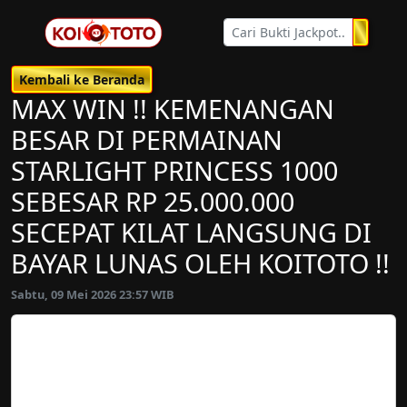
Kembali ke Beranda
MAX WIN !! KEMENANGAN
BESAR DI PERMAINAN
STARLIGHT PRINCESS 1000
SEBESAR RP 25.000.000
SECEPAT KILAT LANGSUNG DI
BAYAR LUNAS OLEH KOITOTO !!
Sabtu, 09 Mei 2026 23:57 WIB