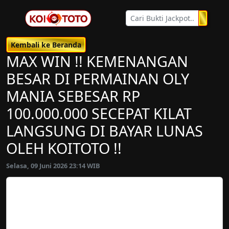
Kembali ke Beranda
MAX WIN !! KEMENANGAN
BESAR DI PERMAINAN OLY
MANIA SEBESAR RP
100.000.000 SECEPAT KILAT
LANGSUNG DI BAYAR LUNAS
OLEH KOITOTO !!
Selasa, 09 Juni 2026 23:14 WIB