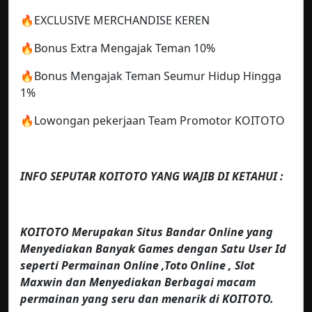
🔥EXCLUSIVE MERCHANDISE KEREN
🔥Bonus Extra Mengajak Teman 10%
🔥Bonus Mengajak Teman Seumur Hidup Hingga
1%
🔥Lowongan pekerjaan Team Promotor KOITOTO
INFO SEPUTAR KOITOTO YANG WAJIB DI KETAHUI :
KOITOTO Merupakan Situs Bandar Online yang
Menyediakan Banyak Games dengan Satu User Id
seperti Permainan Online ,Toto Online , Slot
Maxwin dan Menyediakan Berbagai macam
permainan yang seru dan menarik di KOITOTO.