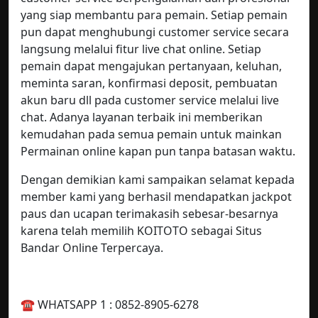
yang siap membantu para pemain. Setiap pemain
pun dapat menghubungi customer service secara
langsung melalui fitur live chat online. Setiap
pemain dapat mengajukan pertanyaan, keluhan,
meminta saran, konfirmasi deposit, pembuatan
akun baru dll pada customer service melalui live
chat. Adanya layanan terbaik ini memberikan
kemudahan pada semua pemain untuk mainkan
Permainan online kapan pun tanpa batasan waktu.
Dengan demikian kami sampaikan selamat kepada
member kami yang berhasil mendapatkan jackpot
paus dan ucapan terimakasih sebesar-besarnya
karena telah memilih KOITOTO sebagai Situs
Bandar Online Terpercaya.
☎️ WHATSAPP 1 : 0852-8905-6278