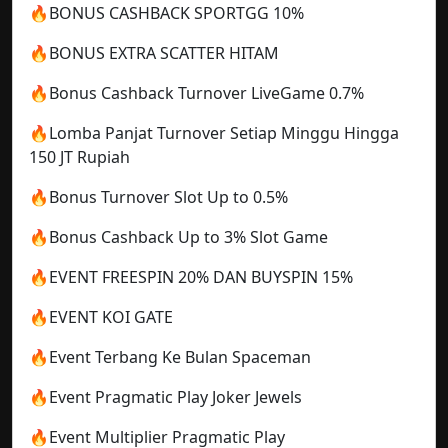
🔥BONUS CASHBACK SPORTGG 10%
🔥BONUS EXTRA SCATTER HITAM
🔥Bonus Cashback Turnover LiveGame 0.7%
🔥Lomba Panjat Turnover Setiap Minggu Hingga
150 JT Rupiah
🔥Bonus Turnover Slot Up to 0.5%
🔥Bonus Cashback Up to 3% Slot Game
🔥EVENT FREESPIN 20% DAN BUYSPIN 15%
🔥EVENT KOI GATE
🔥Event Terbang Ke Bulan Spaceman
🔥Event Pragmatic Play Joker Jewels
🔥Event Multiplier Pragmatic Play