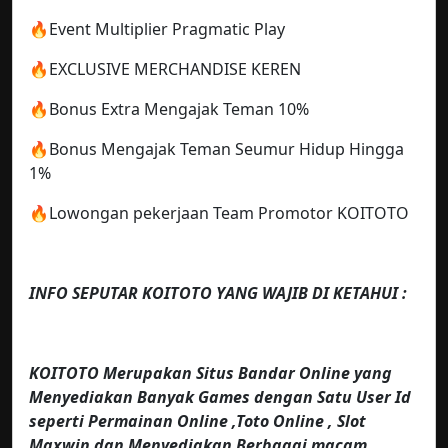
🔥Event Multiplier Pragmatic Play
🔥EXCLUSIVE MERCHANDISE KEREN
🔥Bonus Extra Mengajak Teman 10%
🔥Bonus Mengajak Teman Seumur Hidup Hingga
1%
🔥Lowongan pekerjaan Team Promotor KOITOTO
INFO SEPUTAR KOITOTO YANG WAJIB DI KETAHUI :
KOITOTO Merupakan Situs Bandar Online yang
Menyediakan Banyak Games dengan Satu User Id
seperti Permainan Online ,Toto Online , Slot
Maxwin dan Menyediakan Berbagai macam