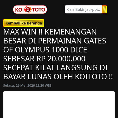
Kembali ke Beranda
MAX WIN !! KEMENANGAN
BESAR DI PERMAINAN GATES
OF OLYMPUS 1000 DICE
SEBESAR RP 20.000.000
SECEPAT KILAT LANGSUNG DI
BAYAR LUNAS OLEH KOITOTO !!
Selasa, 26 Mei 2026 22:20 WIB