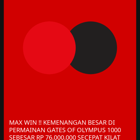
MAX WIN !! KEMENANGAN BESAR DI
PERMAINAN GATES OF OLYMPUS 1000
SEBESAR RP 76.000.000 SECEPAT KILAT