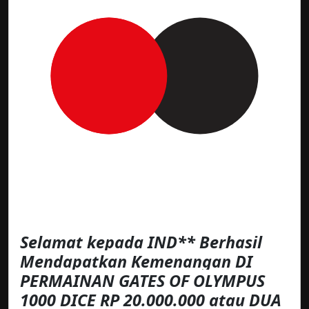
Selamat kepada IND** Berhasil
Mendapatkan Kemenangan DI
PERMAINAN GATES OF OLYMPUS
1000 DICE RP 20.000.000 atau DUA