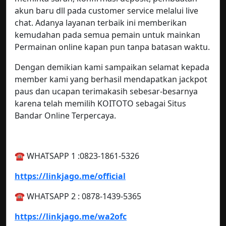
akun baru dll pada customer service melalui live
chat. Adanya layanan terbaik ini memberikan
kemudahan pada semua pemain untuk mainkan
Permainan online kapan pun tanpa batasan waktu.
Dengan demikian kami sampaikan selamat kepada
member kami yang berhasil mendapatkan jackpot
paus dan ucapan terimakasih sebesar-besarnya
karena telah memilih KOITOTO sebagai Situs
Bandar Online Terpercaya.
☎️ WHATSAPP 1 :0823-1861-5326
https://linkjago.me/official
☎️ WHATSAPP 2 : 0878-1439-5365
https://linkjago.me/wa2ofc