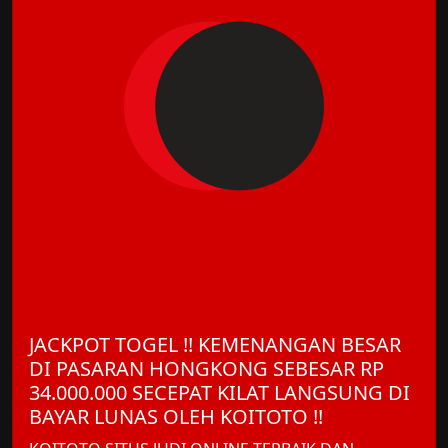
JACKPOT TOGEL !! KEMENANGAN BESAR
DI PASARAN HONGKONG SEBESAR RP
34.000.000 SECEPAT KILAT LANGSUNG DI
BAYAR LUNAS OLEH KOITOTO !!