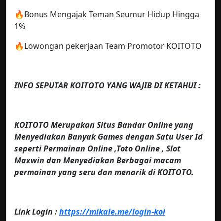
🔥Bonus Mengajak Teman Seumur Hidup Hingga
1%
🔥Lowongan pekerjaan Team Promotor KOITOTO
INFO SEPUTAR KOITOTO YANG WAJIB DI KETAHUI :
KOITOTO Merupakan Situs Bandar Online yang
Menyediakan Banyak Games dengan Satu User Id
seperti Permainan Online ,Toto Online , Slot
Maxwin dan Menyediakan Berbagai macam
permainan yang seru dan menarik di KOITOTO.
Link Login :
https://mikale.me/login-koi