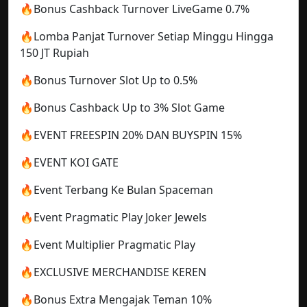
🔥Bonus Cashback Turnover LiveGame 0.7%
🔥Lomba Panjat Turnover Setiap Minggu Hingga
150 JT Rupiah
🔥Bonus Turnover Slot Up to 0.5%
🔥Bonus Cashback Up to 3% Slot Game
🔥EVENT FREESPIN 20% DAN BUYSPIN 15%
🔥EVENT KOI GATE
🔥Event Terbang Ke Bulan Spaceman
🔥Event Pragmatic Play Joker Jewels
🔥Event Multiplier Pragmatic Play
🔥EXCLUSIVE MERCHANDISE KEREN
🔥Bonus Extra Mengajak Teman 10%