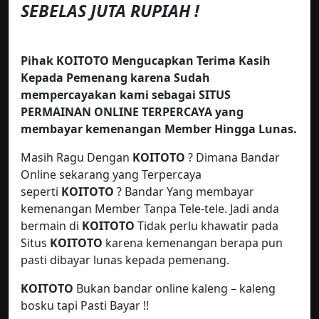
SEBELAS JUTA RUPIAH !
Pihak KOITOTO Mengucapkan Terima Kasih
Kepada Pemenang karena Sudah
mempercayakan kami sebagai SITUS
PERMAINAN ONLINE TERPERCAYA yang
membayar kemenangan Member Hingga Lunas.
Masih Ragu Dengan
KOITOTO
? Dimana Bandar
Online sekarang yang Terpercaya
seperti
KOITOTO
? Bandar Yang membayar
kemenangan Member Tanpa Tele-tele. Jadi anda
bermain di
KOITOTO
Tidak perlu khawatir pada
Situs
KOITOTO
karena kemenangan berapa pun
pasti dibayar lunas kepada pemenang.
KOITOTO
Bukan bandar online kaleng – kaleng
bosku tapi Pasti Bayar !!