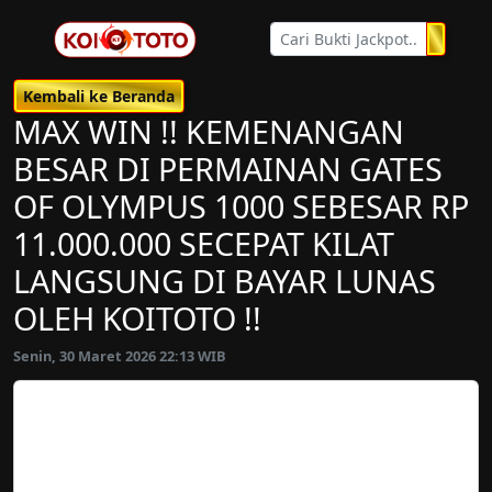
Kembali ke Beranda
MAX WIN !! KEMENANGAN
BESAR DI PERMAINAN GATES
OF OLYMPUS 1000 SEBESAR RP
11.000.000 SECEPAT KILAT
LANGSUNG DI BAYAR LUNAS
OLEH KOITOTO !!
Senin, 30 Maret 2026 22:13 WIB