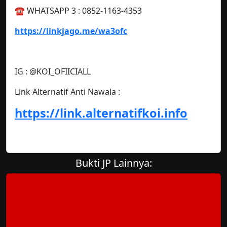
☎️ WHATSAPP 3 : 0852-1163-4353
https://linkjago.me/wa3ofc
IG : @KOI_OFIICIALL
Link Alternatif Anti Nawala :
https://link.alternatifkoi.info
Bukti JP Lainnya: