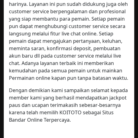
harinya. Layanan ini pun sudah didukung juga oleh
customer service berpengalaman dan profesional
yang siap membantu para pemain. Setiap pemain
pun dapat menghubungi customer service secara
langsung melalui fitur live chat online. Setiap
pemain dapat mengajukan pertanyaan, keluhan,
meminta saran, konfirmasi deposit, pembuatan
akun baru dll pada customer service melalui live
chat. Adanya layanan terbaik ini memberikan
kemudahan pada semua pemain untuk mainkan
Permainan online kapan pun tanpa batasan waktu.
Dengan demikian kami sampaikan selamat kepada
member kami yang berhasil mendapatkan jackpot
paus dan ucapan terimakasih sebesar-besarnya
karena telah memilih KOITOTO sebagai Situs
Bandar Online Terpercaya.