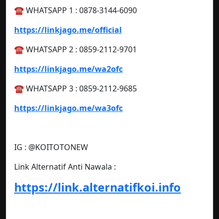
☎️ WHATSAPP 1 : 0878-3144-6090
https://linkjago.me/official
☎️ WHATSAPP 2 : 0859-2112-9701
https://linkjago.me/wa2ofc
☎️ WHATSAPP 3 : 0859-2112-9685
https://linkjago.me/wa3ofc
IG : @KOITOTONEW
Link Alternatif Anti Nawala :
https://link.alternatifkoi.info