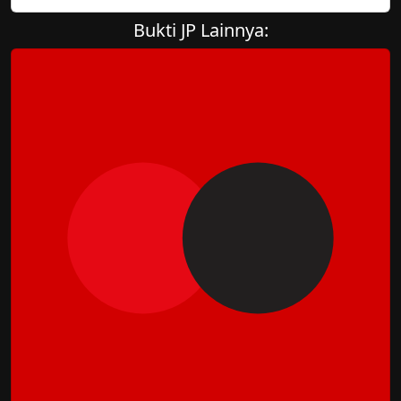
Bukti JP Lainnya: