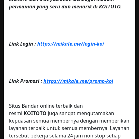
permainan yang seru dan menarik di KOITOTO.
Link Login :
https://mikale.me/login-koi
Link Promosi :
https://mikale.me/promo-koi
Situs Bandar online terbaik dan
resmi
KOITOTO
juga sangat mengutamakan
kepuasan semua membernya dengan memberikan
layanan terbaik untuk semua membernya. Layanan
tersebut bekerja selama 24 jam non stop setiap