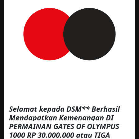
Selamat kepada DSM** Berhasil
Mendapatkan Kemenangan DI
PERMAINAN GATES OF OLYMPUS
1000 RP 30.000.000 atau TIGA