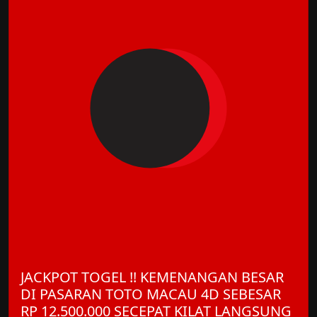
JACKPOT TOGEL !! KEMENANGAN BESAR
DI PASARAN TOTO MACAU 4D SEBESAR
RP 12.500.000 SECEPAT KILAT LANGSUNG