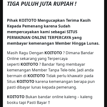
TIGA PULUH JUTA RUPIAH !
Pihak KOITOTO Mengucapkan Terima Kasih
Kepada Pemenang karena Sudah
mempercayakan kami sebagai SITUS
PERMAINAN ONLINE TERPERCAYA yang
membayar kemenangan Member Hingga Lunas.
Masih Ragu Dengan
KOITOTO
? Dimana Bandar
Online sekarang yang Terpercaya
seperti
KOITOTO
? Bandar Yang membayar
kemenangan Member Tanpa Tele-tele. Jadi anda
bermain di
KOITOTO
Tidak perlu khawatir pada
Situs
KOITOTO
karena kemenangan berapa pun
pasti dibayar lunas kepada pemenang.
KOITOTO
Bukan bandar online kaleng – kaleng
bosku tapi Pasti Bayar !!