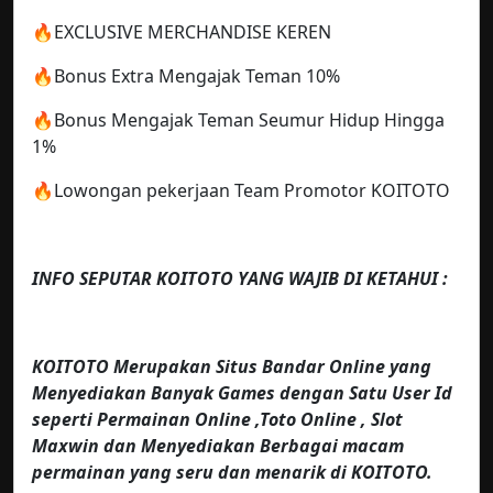
🔥EXCLUSIVE MERCHANDISE KEREN
🔥Bonus Extra Mengajak Teman 10%
🔥Bonus Mengajak Teman Seumur Hidup Hingga
1%
🔥Lowongan pekerjaan Team Promotor KOITOTO
INFO SEPUTAR KOITOTO YANG WAJIB DI KETAHUI :
KOITOTO Merupakan Situs Bandar Online yang
Menyediakan Banyak Games dengan Satu User Id
seperti Permainan Online ,Toto Online , Slot
Maxwin dan Menyediakan Berbagai macam
permainan yang seru dan menarik di KOITOTO.