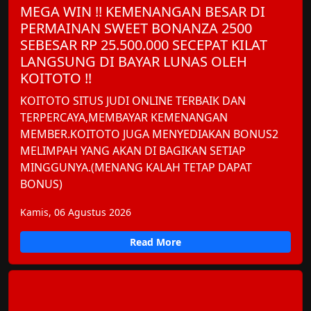
MEGA WIN !! KEMENANGAN BESAR DI
PERMAINAN SWEET BONANZA 2500
SEBESAR RP 25.500.000 SECEPAT KILAT
LANGSUNG DI BAYAR LUNAS OLEH
KOITOTO !!
KOITOTO SITUS JUDI ONLINE TERBAIK DAN
TERPERCAYA,MEMBAYAR KEMENANGAN
MEMBER.KOITOTO JUGA MENYEDIAKAN BONUS2
MELIMPAH YANG AKAN DI BAGIKAN SETIAP
MINGGUNYA.(MENANG KALAH TETAP DAPAT
BONUS)
Kamis, 06 Agustus 2026
Read More