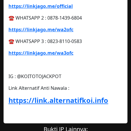
https://linkjago.me/official
☎️ WHATSAPP 2 : 0878-1439-6804
https://linkjago.me/wa2ofc
☎️ WHATSAPP 3 : 0823-8110-0583
https://linkjago.me/wa3ofc
IG : @KOITOTOJACKPOT
Link Alternatif Anti Nawala :
https://link.alternatifkoi.info
Bukti JP Lainnya: