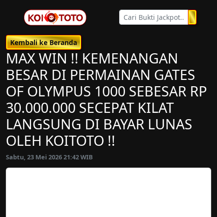
Kembali ke Beranda
MAX WIN !! KEMENANGAN
BESAR DI PERMAINAN GATES
OF OLYMPUS 1000 SEBESAR RP
30.000.000 SECEPAT KILAT
LANGSUNG DI BAYAR LUNAS
OLEH KOITOTO !!
Sabtu, 23 Mei 2026 21:42 WIB