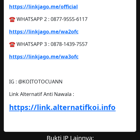
https://linkjago.me/official
☎️ WHATSAPP 2 : 0877-9555-6117
https://linkjago.me/wa2ofc
☎️ WHATSAPP 3 : 0878-1439-7557
https://linkjago.me/wa3ofc
IG : @KOITOTOCUANN
Link Alternatif Anti Nawala :
https://link.alternatifkoi.info
Bukti JP Lainnya: