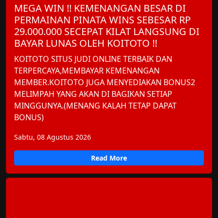
MEGA WIN !! KEMENANGAN BESAR DI
PERMAINAN PINATA WINS SEBESAR RP
29.000.000 SECEPAT KILAT LANGSUNG DI
BAYAR LUNAS OLEH KOITOTO !!
KOITOTO SITUS JUDI ONLINE TERBAIK DAN
TERPERCAYA,MEMBAYAR KEMENANGAN
MEMBER.KOITOTO JUGA MENYEDIAKAN BONUS2
MELIMPAH YANG AKAN DI BAGIKAN SETIAP
MINGGUNYA.(MENANG KALAH TETAP DAPAT
BONUS)
Sabtu, 08 Agustus 2026
Read More