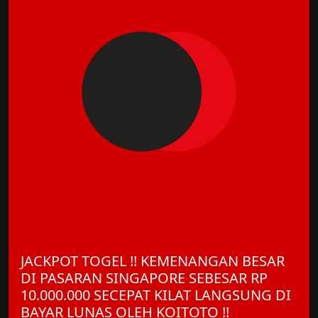
JACKPOT TOGEL !! KEMENANGAN BESAR
DI PASARAN SINGAPORE SEBESAR RP
10.000.000 SECEPAT KILAT LANGSUNG DI
BAYAR LUNAS OLEH KOITOTO !!