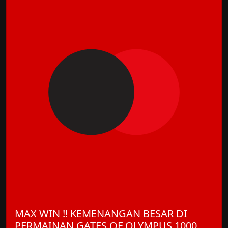
MAX WIN !! KEMENANGAN BESAR DI
PERMAINAN GATES OF OLYMPUS 1000