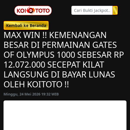
Kembali ke Beranda
MAX WIN !! KEMENANGAN
BESAR DI PERMAINAN GATES
OF OLYMPUS 1000 SEBESAR RP
12.072.000 SECEPAT KILAT
LANGSUNG DI BAYAR LUNAS
OLEH KOITOTO !!
Minggu, 24 Mei 2026 19:32 WIB