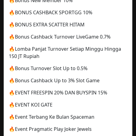
🔥Bonus New Member 10%
🔥BONUS CASHBACK SPORTGG 10%
🔥BONUS EXTRA SCATTER HITAM
🔥Bonus Cashback Turnover LiveGame 0.7%
🔥Lomba Panjat Turnover Setiap Minggu Hingga
150 JT Rupiah
🔥Bonus Turnover Slot Up to 0.5%
🔥Bonus Cashback Up to 3% Slot Game
🔥EVENT FREESPIN 20% DAN BUYSPIN 15%
🔥EVENT KOI GATE
🔥Event Terbang Ke Bulan Spaceman
🔥Event Pragmatic Play Joker Jewels