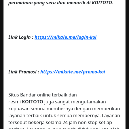
permainan yang seru dan menarik di KOITOTO.
Link Login :
https://mikale.me/login-koi
Link Promosi :
https://mikale.me/promo-koi
Situs Bandar online terbaik dan
resmi
KOITOTO
juga sangat mengutamakan
kepuasan semua membernya dengan memberikan
layanan terbaik untuk semua membernya. Layanan
tersebut bekerja selama 24 jam non stop setiap