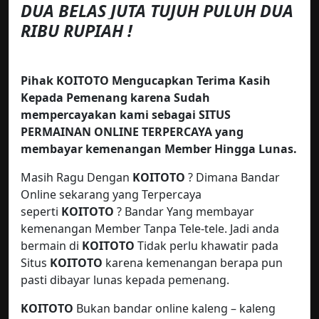
DUA BELAS JUTA TUJUH PULUH DUA
RIBU RUPIAH !
Pihak KOITOTO Mengucapkan Terima Kasih
Kepada Pemenang karena Sudah
mempercayakan kami sebagai SITUS
PERMAINAN ONLINE TERPERCAYA yang
membayar kemenangan Member Hingga Lunas.
Masih Ragu Dengan
KOITOTO
? Dimana Bandar
Online sekarang yang Terpercaya
seperti
KOITOTO
? Bandar Yang membayar
kemenangan Member Tanpa Tele-tele. Jadi anda
bermain di
KOITOTO
Tidak perlu khawatir pada
Situs
KOITOTO
karena kemenangan berapa pun
pasti dibayar lunas kepada pemenang.
KOITOTO
Bukan bandar online kaleng – kaleng