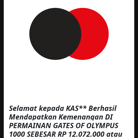
Selamat kepada KAS** Berhasil
Mendapatkan Kemenangan DI
PERMAINAN GATES OF OLYMPUS
1000 SEBESAR RP 12.072.000 atau