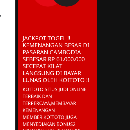
?
JACKPOT TOGEL !!
KEMENANGAN BESAR DI
PASARAN CAMBODIA
SEBESAR RP 61.000.000
SECEPAT KILAT
LANGSUNG DI BAYAR
LUNAS OLEH KOITOTO !!
KOITOTO SITUS JUDI ONLINE
TERBAIK DAN
TERPERCAYA,MEMBAYAR
KEMENANGAN
MEMBER.KOITOTO JUGA
MENYEDIAKAN BONUS2