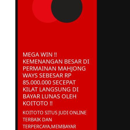
MEGA WIN !!
KEMENANGAN BESAR DI
PERMAINAN MAHJONG
WAYS SEBESAR RP
85.000.000 SECEPAT
KILAT LANGSUNG DI
BAYAR LUNAS OLEH
KOITOTO !!
KOITOTO SITUS JUDI ONLINE
TERBAIK DAN
TERPERCAYA,MEMBAYAR