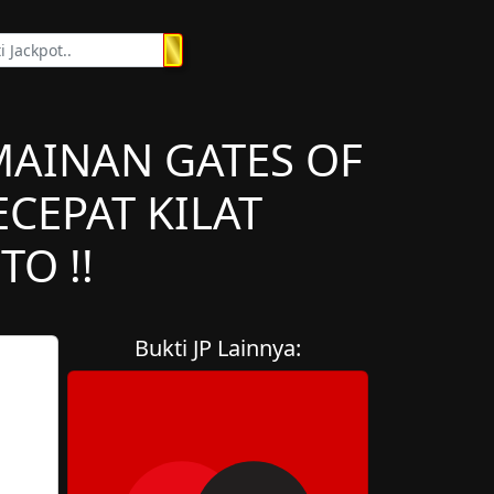
MAINAN GATES OF
ECEPAT KILAT
O !!
Bukti JP Lainnya: