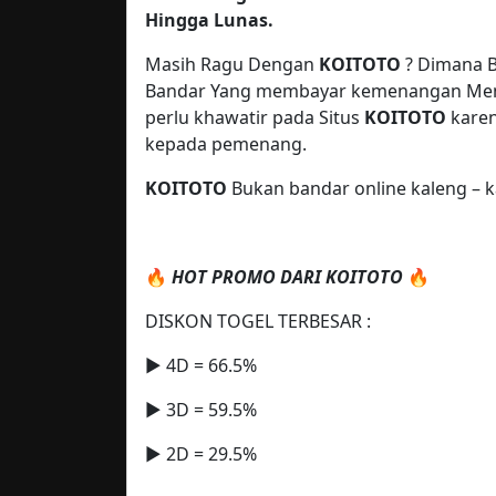
Hingga Lunas.
Masih Ragu Dengan
KOITOTO
? Dimana B
Bandar Yang membayar kemenangan Membe
perlu khawatir pada Situs
KOITOTO
karen
kepada pemenang.
KOITOTO
Bukan bandar online kaleng – ka
🔥
HOT PROMO DARI KOITOTO
🔥
DISKON TOGEL TERBESAR :
▶️ 4D = 66.5%
▶️ 3D = 59.5%
▶️ 2D = 29.5%