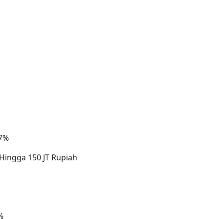
.7%
Hingga 150 JT Rupiah
%