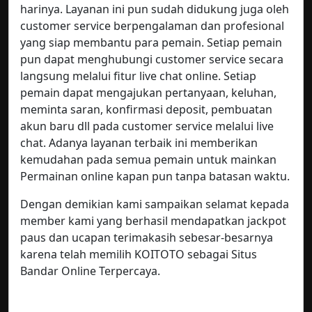
harinya. Layanan ini pun sudah didukung juga oleh
customer service berpengalaman dan profesional
yang siap membantu para pemain. Setiap pemain
pun dapat menghubungi customer service secara
langsung melalui fitur live chat online. Setiap
pemain dapat mengajukan pertanyaan, keluhan,
meminta saran, konfirmasi deposit, pembuatan
akun baru dll pada customer service melalui live
chat. Adanya layanan terbaik ini memberikan
kemudahan pada semua pemain untuk mainkan
Permainan online kapan pun tanpa batasan waktu.
Dengan demikian kami sampaikan selamat kepada
member kami yang berhasil mendapatkan jackpot
paus dan ucapan terimakasih sebesar-besarnya
karena telah memilih KOITOTO sebagai Situs
Bandar Online Terpercaya.