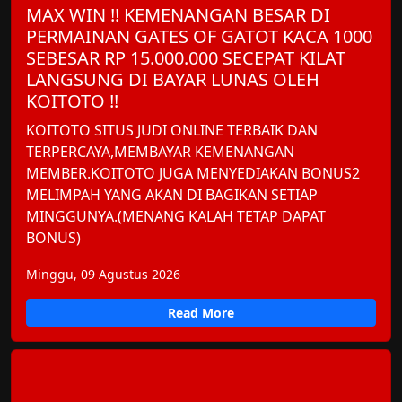
MAX WIN !! KEMENANGAN BESAR DI
PERMAINAN GATES OF GATOT KACA 1000
SEBESAR RP 15.000.000 SECEPAT KILAT
LANGSUNG DI BAYAR LUNAS OLEH
KOITOTO !!
KOITOTO SITUS JUDI ONLINE TERBAIK DAN
TERPERCAYA,MEMBAYAR KEMENANGAN
MEMBER.KOITOTO JUGA MENYEDIAKAN BONUS2
MELIMPAH YANG AKAN DI BAGIKAN SETIAP
MINGGUNYA.(MENANG KALAH TETAP DAPAT
BONUS)
Minggu, 09 Agustus 2026
Read More