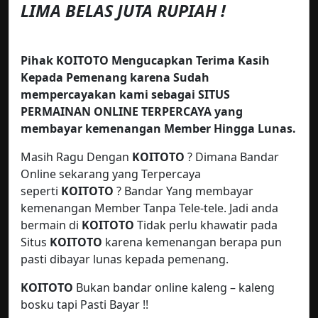
LIMA BELAS JUTA RUPIAH !
Pihak KOITOTO Mengucapkan Terima Kasih
Kepada Pemenang karena Sudah
mempercayakan kami sebagai SITUS
PERMAINAN ONLINE TERPERCAYA yang
membayar kemenangan Member Hingga Lunas.
Masih Ragu Dengan
KOITOTO
? Dimana Bandar
Online sekarang yang Terpercaya
seperti
KOITOTO
? Bandar Yang membayar
kemenangan Member Tanpa Tele-tele. Jadi anda
bermain di
KOITOTO
Tidak perlu khawatir pada
Situs
KOITOTO
karena kemenangan berapa pun
pasti dibayar lunas kepada pemenang.
KOITOTO
Bukan bandar online kaleng – kaleng
bosku tapi Pasti Bayar !!