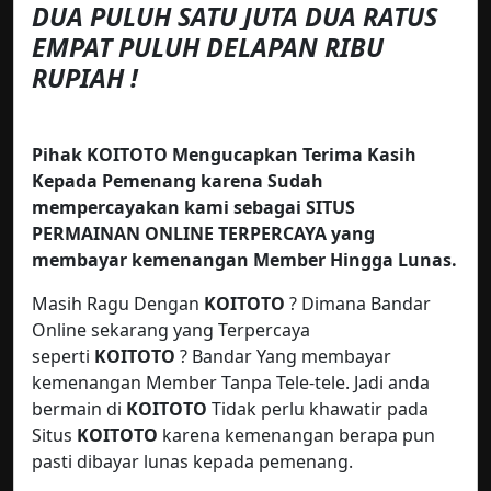
DUA PULUH SATU JUTA DUA RATUS
EMPAT PULUH DELAPAN RIBU
RUPIAH !
Pihak KOITOTO Mengucapkan Terima Kasih
Kepada Pemenang karena Sudah
mempercayakan kami sebagai SITUS
PERMAINAN ONLINE TERPERCAYA yang
membayar kemenangan Member Hingga Lunas.
Masih Ragu Dengan
KOITOTO
? Dimana Bandar
Online sekarang yang Terpercaya
seperti
KOITOTO
? Bandar Yang membayar
kemenangan Member Tanpa Tele-tele. Jadi anda
bermain di
KOITOTO
Tidak perlu khawatir pada
Situs
KOITOTO
karena kemenangan berapa pun
pasti dibayar lunas kepada pemenang.