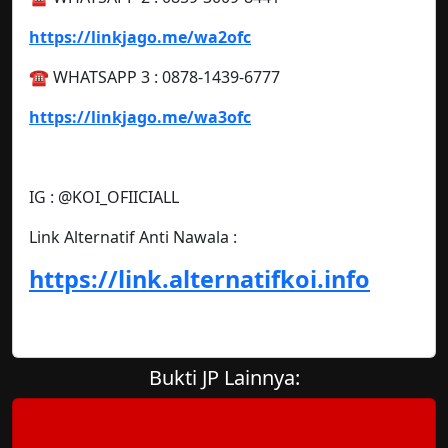
https://linkjago.me/wa2ofc
☎️ WHATSAPP 3 : 0878-1439-6777
https://linkjago.me/wa3ofc
IG : @KOI_OFIICIALL
Link Alternatif Anti Nawala :
https://link.alternatifkoi.info
Bukti JP Lainnya: