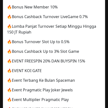
🔥Bonus New Member 10%
🔥Bonus Cashback Turnover LiveGame 0.7%
🔥Lomba Panjat Turnover Setiap Minggu Hingga
150 JT Rupiah
🔥Bonus Turnover Slot Up to 0.5%
🔥Bonus Cashback Up to 3% Slot Game
🔥EVENT FREESPIN 20% DAN BUYSPIN 15%
🔥EVENT KOI GATE
🔥Event Terbang Ke Bulan Spaceman
🔥Event Pragmatic Play Joker Jewels
🔥Event Multiplier Pragmatic Play