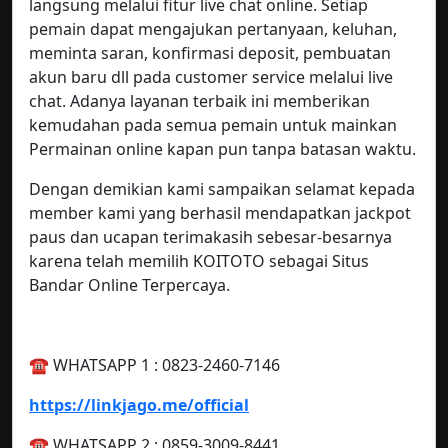
langsung melalui fitur live chat online. Setiap
pemain dapat mengajukan pertanyaan, keluhan,
meminta saran, konfirmasi deposit, pembuatan
akun baru dll pada customer service melalui live
chat. Adanya layanan terbaik ini memberikan
kemudahan pada semua pemain untuk mainkan
Permainan online kapan pun tanpa batasan waktu.
Dengan demikian kami sampaikan selamat kepada
member kami yang berhasil mendapatkan jackpot
paus dan ucapan terimakasih sebesar-besarnya
karena telah memilih KOITOTO sebagai Situs
Bandar Online Terpercaya.
☎️ WHATSAPP 1 : 0823-2460-7146
https://linkjago.me/official
☎️ WHATSAPP 2 : 0859-3009-8441