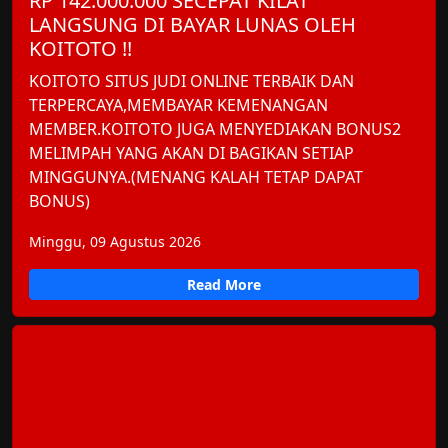
RP 142.000.000 SECEPAT KILAT
LANGSUNG DI BAYAR LUNAS OLEH
KOITOTO !!
KOITOTO SITUS JUDI ONLINE TERBAIK DAN
TERPERCAYA,MEMBAYAR KEMENANGAN
MEMBER.KOITOTO JUGA MENYEDIAKAN BONUS2
MELIMPAH YANG AKAN DI BAGIKAN SETIAP
MINGGUNYA.(MENANG KALAH TETAP DAPAT
BONUS)
Minggu, 09 Agustus 2026
Read More