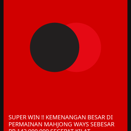
SUPER WIN !! KEMENANGAN BESAR DI
PERMAINAN MAHJONG WAYS SEBESAR