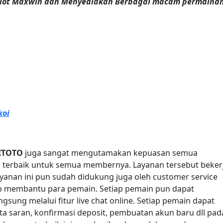
 , Slot Maxwin dan Menyediakan Berbagai macam permaina
koi
ITOTO
juga sangat mengutamakan kepuasan semua
erbaik untuk semua membernya. Layanan tersebut beker
ayanan ini pun sudah didukung juga oleh customer service
p membantu para pemain. Setiap pemain pun dapat
sung melalui fitur live chat online. Setiap pemain dapat
 saran, konfirmasi deposit, pembuatan akun baru dll pad