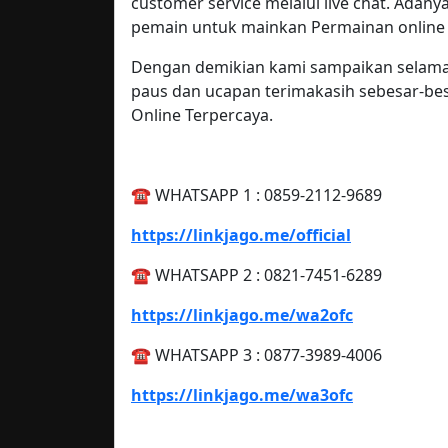
customer service melalui live chat. Ada
pemain untuk mainkan Permainan online 
Dengan demikian kami sampaikan selama
paus dan ucapan terimakasih sebesar-be
Online Terpercaya.
☎️ WHATSAPP 1 : 0859-2112-9689
https://linkjago.me/official
☎️ WHATSAPP 2 : 0821-7451-6289
https://linkjago.me/wa2ofc
☎️ WHATSAPP 3 : 0877-3989-4006
https://linkjago.me/wa3ofc