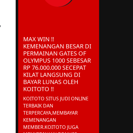
?
MAX WIN !!
KEMENANGAN BESAR DI
PERMAINAN GATES OF
OLYMPUS 1000 SEBESAR
RP 76.000.000 SECEPAT
KILAT LANGSUNG DI
BAYAR LUNAS OLEH
KOITOTO !!
KOITOTO SITUS JUDI ONLINE
TERBAIK DAN
TERPERCAYA,MEMBAYAR
KEMENANGAN
MEMBER.KOITOTO JUGA