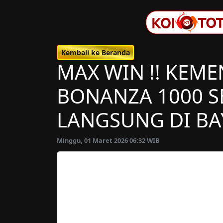
Kembali ke Beranda
MAX WIN !! KEM
BONANZA 1000 SE
LANGSUNG DI BAY
Minggu, 01 Maret 2026 06:32 WIB