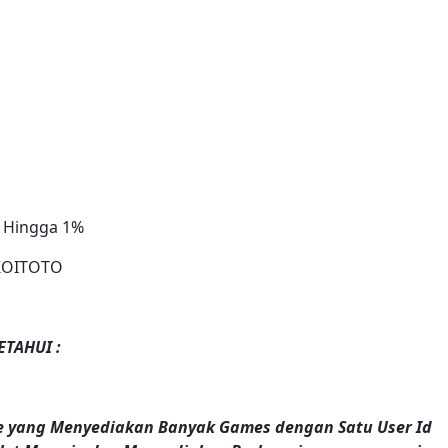
 Hingga 1%
KOITOTO
ETAHUI :
e yang Menyediakan Banyak Games dengan Satu User Id