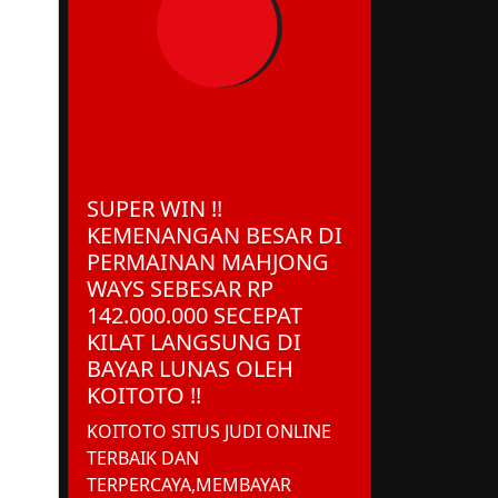
SUPER WIN !!
KEMENANGAN BESAR DI
PERMAINAN MAHJONG
WAYS SEBESAR RP
142.000.000 SECEPAT
KILAT LANGSUNG DI
BAYAR LUNAS OLEH
KOITOTO !!
KOITOTO SITUS JUDI ONLINE
TERBAIK DAN
TERPERCAYA,MEMBAYAR