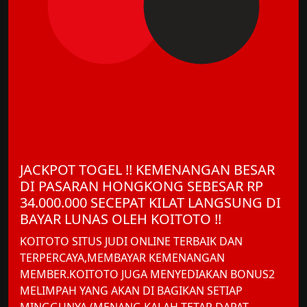
JACKPOT TOGEL !! KEMENANGAN BESAR
DI PASARAN HONGKONG SEBESAR RP
34.000.000 SECEPAT KILAT LANGSUNG DI
BAYAR LUNAS OLEH KOITOTO !!
KOITOTO SITUS JUDI ONLINE TERBAIK DAN
TERPERCAYA,MEMBAYAR KEMENANGAN
MEMBER.KOITOTO JUGA MENYEDIAKAN BONUS2
MELIMPAH YANG AKAN DI BAGIKAN SETIAP
MINGGUNYA.(MENANG KALAH TETAP DAPAT