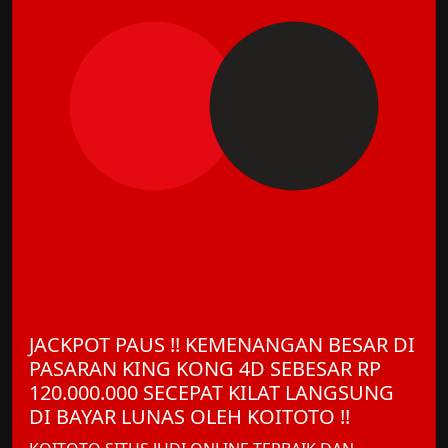
JACKPOT PAUS !! KEMENANGAN BESAR DI
PASARAN KING KONG 4D SEBESAR RP
120.000.000 SECEPAT KILAT LANGSUNG
DI BAYAR LUNAS OLEH KOITOTO !!