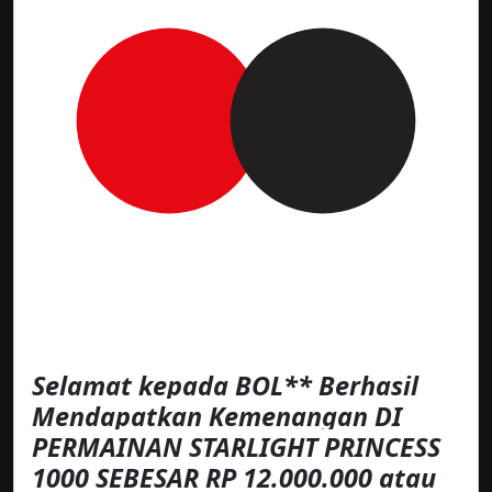
Selamat kepada BOL** Berhasil
Mendapatkan Kemenangan DI
PERMAINAN STARLIGHT PRINCESS
1000 SEBESAR RP 12.000.000 atau