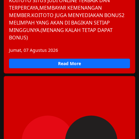
KOITOTO SITUS JUDI ONLINE TERBAIK DAN
TERPERCAYA,MEMBAYAR KEMENANGAN
MEMBER.KOITOTO JUGA MENYEDIAKAN BONUS2
MELIMPAH YANG AKAN DI BAGIKAN SETIAP
MINGGUNYA.(MENANG KALAH TETAP DAPAT
BONUS)
Jumat, 07 Agustus 2026
Read More