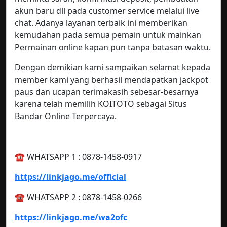
akun baru dll pada customer service melalui live
chat. Adanya layanan terbaik ini memberikan
kemudahan pada semua pemain untuk mainkan
Permainan online kapan pun tanpa batasan waktu.
Dengan demikian kami sampaikan selamat kepada
member kami yang berhasil mendapatkan jackpot
paus dan ucapan terimakasih sebesar-besarnya
karena telah memilih KOITOTO sebagai Situs
Bandar Online Terpercaya.
☎️ WHATSAPP 1 : 0878-1458-0917
https://linkjago.me/official
☎️ WHATSAPP 2 : 0878-1458-0266
https://linkjago.me/wa2ofc