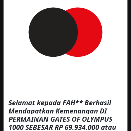
Selamat kepada FAH** Berhasil
Mendapatkan Kemenangan DI
PERMAINAN GATES OF OLYMPUS
1000 SEBESAR RP 69.934.000 atau