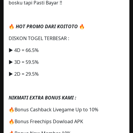
bosku tapi Pasti Bayar !!
🔥
HOT PROMO DARI KOITOTO
🔥
DISKON TOGEL TERBESAR :
▶️ 4D = 66.5%
▶️ 3D = 59.5%
▶️ 2D = 29.5%
NIKMATI EXTRA BONUS KAMI :
🔥Bonus Cashback Livegame Up to 10%
🔥Bonus Freechips Dowload APK