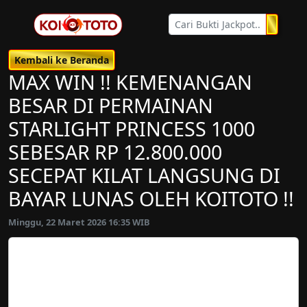
Kembali ke Beranda
MAX WIN !! KEMENANGAN
BESAR DI PERMAINAN
STARLIGHT PRINCESS 1000
SEBESAR RP 12.800.000
SECEPAT KILAT LANGSUNG DI
BAYAR LUNAS OLEH KOITOTO !!
Minggu, 22 Maret 2026 16:35 WIB