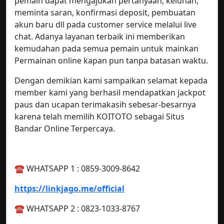
pemain dapat mengajukan pertanyaan, keluhan,
meminta saran, konfirmasi deposit, pembuatan
akun baru dll pada customer service melalui live
chat. Adanya layanan terbaik ini memberikan
kemudahan pada semua pemain untuk mainkan
Permainan online kapan pun tanpa batasan waktu.
Dengan demikian kami sampaikan selamat kepada
member kami yang berhasil mendapatkan jackpot
paus dan ucapan terimakasih sebesar-besarnya
karena telah memilih KOITOTO sebagai Situs
Bandar Online Terpercaya.
☎️ WHATSAPP 1 : 0859-3009-8642
https://linkjago.me/official
☎️ WHATSAPP 2 : 0823-1033-8767