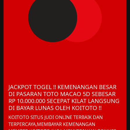
JACKPOT TOGEL !! KEMENANGAN BESAR
DI PASARAN TOTO MACAO 5D SEBESAR
RP 10.000.000 SECEPAT KILAT LANGSUNG
DI BAYAR LUNAS OLEH KOITOTO !!
KOITOTO SITUS JUDI ONLINE TERBAIK DAN
TERPERCAYA,MEMBAYAR KEMENANGAN