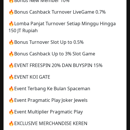
🔥Bonus New Member 10%
🔥Bonus Cashback Turnover LiveGame 0.7%
🔥Lomba Panjat Turnover Setiap Minggu Hingga
150 JT Rupiah
🔥Bonus Turnover Slot Up to 0.5%
🔥Bonus Cashback Up to 3% Slot Game
🔥EVENT FREESPIN 20% DAN BUYSPIN 15%
🔥EVENT KOI GATE
🔥Event Terbang Ke Bulan Spaceman
🔥Event Pragmatic Play Joker Jewels
🔥Event Multiplier Pragmatic Play
🔥EXCLUSIVE MERCHANDISE KEREN