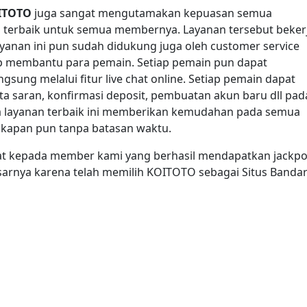
ITOTO
juga sangat mengutamakan kepuasan semua
erbaik untuk semua membernya. Layanan tersebut beker
ayanan ini pun sudah didukung juga oleh customer service
p membantu para pemain. Setiap pemain pun dapat
sung melalui fitur live chat online. Setiap pemain dapat
 saran, konfirmasi deposit, pembuatan akun baru dll pad
nya layanan terbaik ini memberikan kemudahan pada semua
kapan pun tanpa batasan waktu.
t kepada member kami yang berhasil mendapatkan jackpo
sarnya karena telah memilih KOITOTO sebagai Situs Banda