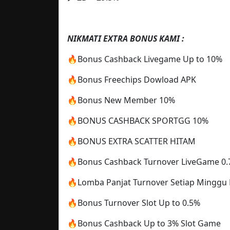
NIKMATI EXTRA BONUS KAMI :
🔥Bonus Cashback Livegame Up to 10%
🔥Bonus Freechips Dowload APK
🔥Bonus New Member 10%
🔥BONUS CASHBACK SPORTGG 10%
🔥BONUS EXTRA SCATTER HITAM
🔥Bonus Cashback Turnover LiveGame 0
🔥Lomba Panjat Turnover Setiap Minggu 
🔥Bonus Turnover Slot Up to 0.5%
🔥Bonus Cashback Up to 3% Slot Game