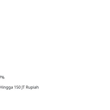
.7%
Hingga 150 JT Rupiah