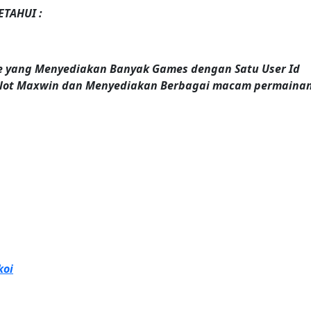
ETAHUI :
e yang Menyediakan Banyak Games dengan Satu User Id
 , Slot Maxwin dan Menyediakan Berbagai macam permaina
koi