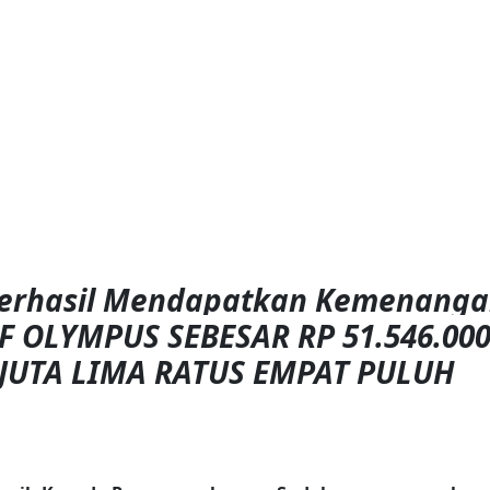
Berhasil Mendapatkan Kemenang
 OLYMPUS SEBESAR RP 51.546.00
 JUTA LIMA RATUS EMPAT PULUH