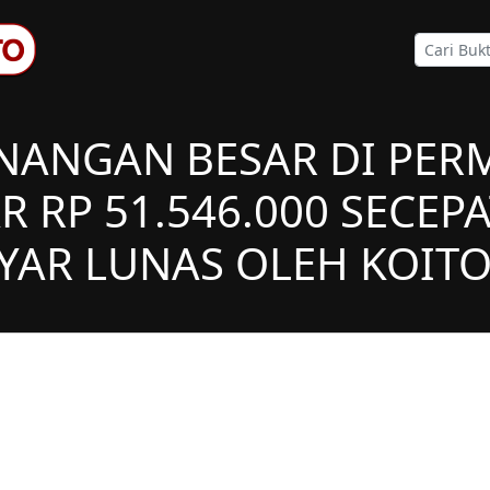
ENANGAN BESAR DI PER
 RP 51.546.000 SECEPA
AR LUNAS OLEH KOITOT