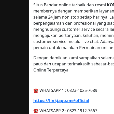
Situs Bandar online terbaik dan resmi
KO
membernya dengan memberikan layanan t
selama 24 jam non stop setiap harinya. L
berpengalaman dan profesional yang sia
menghubungi customer service secara lang
mengajukan pertanyaan, keluhan, meminta
customer service melalui live chat. Ada
pemain untuk mainkan Permainan online 
Dengan demikian kami sampaikan selama
paus dan ucapan terimakasih sebesar-be
Online Terpercaya.
☎️ WHATSAPP 1 : 0823-1025-7689
https://linkjago.me/official
☎️ WHATSAPP 2 : 0823-1912-7667