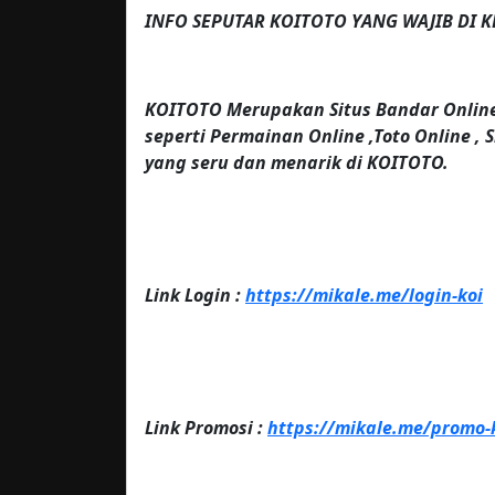
INFO SEPUTAR KOITOTO YANG WAJIB DI K
KOITOTO Merupakan Situs Bandar Onlin
seperti Permainan Online ,Toto Online
yang seru dan menarik di KOITOTO.
Link Login :
https://mikale.me/login-koi
Link Promosi :
https://mikale.me/promo-