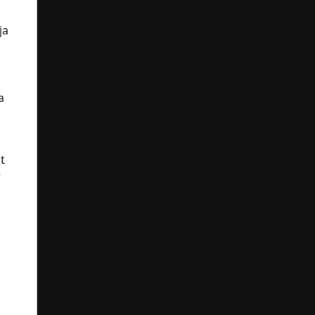
ja
a
t
r