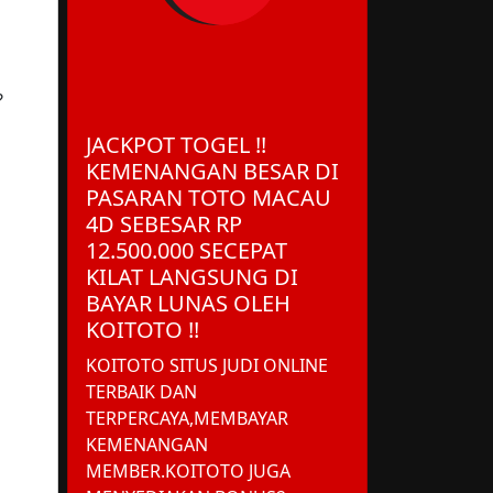
?
JACKPOT TOGEL !!
KEMENANGAN BESAR DI
PASARAN TOTO MACAU
4D SEBESAR RP
12.500.000 SECEPAT
KILAT LANGSUNG DI
BAYAR LUNAS OLEH
KOITOTO !!
KOITOTO SITUS JUDI ONLINE
TERBAIK DAN
TERPERCAYA,MEMBAYAR
KEMENANGAN
MEMBER.KOITOTO JUGA