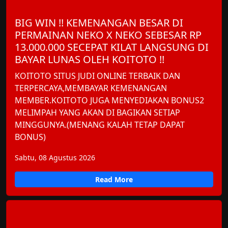
BIG WIN !! KEMENANGAN BESAR DI
PERMAINAN NEKO X NEKO SEBESAR RP
13.000.000 SECEPAT KILAT LANGSUNG DI
BAYAR LUNAS OLEH KOITOTO !!
KOITOTO SITUS JUDI ONLINE TERBAIK DAN
TERPERCAYA,MEMBAYAR KEMENANGAN
MEMBER.KOITOTO JUGA MENYEDIAKAN BONUS2
MELIMPAH YANG AKAN DI BAGIKAN SETIAP
MINGGUNYA.(MENANG KALAH TETAP DAPAT
BONUS)
Sabtu, 08 Agustus 2026
Read More