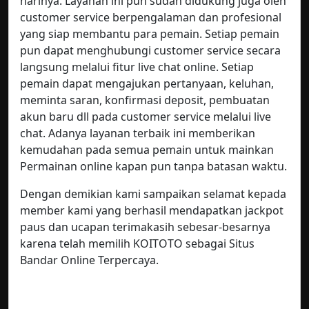
harinya. Layanan ini pun sudah didukung juga oleh
customer service berpengalaman dan profesional
yang siap membantu para pemain. Setiap pemain
pun dapat menghubungi customer service secara
langsung melalui fitur live chat online. Setiap
pemain dapat mengajukan pertanyaan, keluhan,
meminta saran, konfirmasi deposit, pembuatan
akun baru dll pada customer service melalui live
chat. Adanya layanan terbaik ini memberikan
kemudahan pada semua pemain untuk mainkan
Permainan online kapan pun tanpa batasan waktu.
Dengan demikian kami sampaikan selamat kepada
member kami yang berhasil mendapatkan jackpot
paus dan ucapan terimakasih sebesar-besarnya
karena telah memilih KOITOTO sebagai Situs
Bandar Online Terpercaya.