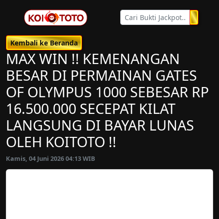
Kembali ke Beranda
MAX WIN !! KEMENANGAN
BESAR DI PERMAINAN GATES
OF OLYMPUS 1000 SEBESAR RP
16.500.000 SECEPAT KILAT
LANGSUNG DI BAYAR LUNAS
OLEH KOITOTO !!
Kamis, 04 Juni 2026 04:13 WIB