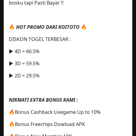
bosku tapi Pasti Bayar !!
🔥
HOT PROMO DARI KOITOTO
🔥
DISKON TOGEL TERBESAR :
▶️ 4D = 66.5%
▶️ 3D = 59.5%
▶️ 2D = 29.5%
NIKMATI EXTRA BONUS KAMI :
🔥Bonus Cashback Livegame Up to 10%
🔥Bonus Freechips Dowload APK