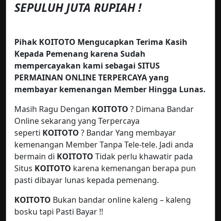
SEPULUH JUTA RUPIAH !
Pihak KOITOTO Mengucapkan Terima Kasih
Kepada Pemenang karena Sudah
mempercayakan kami sebagai SITUS
PERMAINAN ONLINE TERPERCAYA yang
membayar kemenangan Member Hingga Lunas.
Masih Ragu Dengan
KOITOTO
? Dimana Bandar
Online sekarang yang Terpercaya
seperti
KOITOTO
? Bandar Yang membayar
kemenangan Member Tanpa Tele-tele. Jadi anda
bermain di
KOITOTO
Tidak perlu khawatir pada
Situs
KOITOTO
karena kemenangan berapa pun
pasti dibayar lunas kepada pemenang.
KOITOTO
Bukan bandar online kaleng – kaleng
bosku tapi Pasti Bayar !!