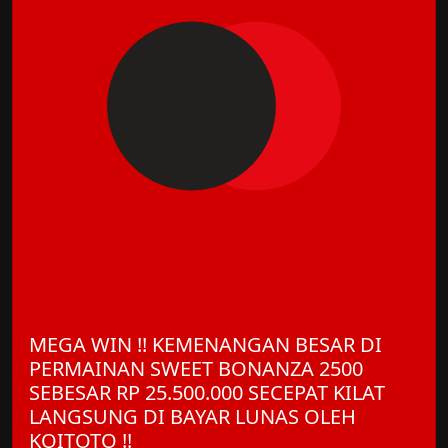
MEGA WIN !! KEMENANGAN BESAR DI
PERMAINAN SWEET BONANZA 2500
SEBESAR RP 25.500.000 SECEPAT KILAT
LANGSUNG DI BAYAR LUNAS OLEH
KOITOTO !!