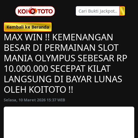
Kembali ke Beranda
MAX WIN !! KEMENANGAN
BESAR DI PERMAINAN SLOT
MANIA OLYMPUS SEBESAR RP
10.000.000 SECEPAT KILAT
LANGSUNG DI BAYAR LUNAS
OLEH KOITOTO !!
Selasa, 10 Maret 2026 15:37 WIB