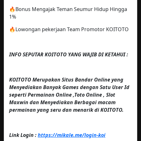
🔥Bonus Mengajak Teman Seumur Hidup Hingga
1%
🔥Lowongan pekerjaan Team Promotor KOITOTO
INFO SEPUTAR KOITOTO YANG WAJIB DI KETAHUI :
KOITOTO Merupakan Situs Bandar Online yang
Menyediakan Banyak Games dengan Satu User Id
seperti Permainan Online ,Toto Online , Slot
Maxwin dan Menyediakan Berbagai macam
permainan yang seru dan menarik di KOITOTO.
Link Login :
https://mikale.me/login-koi