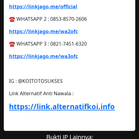
https://linkjago.me/official
☎️ WHATSAPP 2 : 0853-8570-2606
https://linkjago.me/wa2ofc
☎️ WHATSAPP 3 : 0821-7451-6320
https://linkjago.me/wa3ofc
IG : @KOITOTOSUKSES
Link Alternatif Anti Nawala :
https://link.alternatifkoi.info
Bukti JP Lainnya: