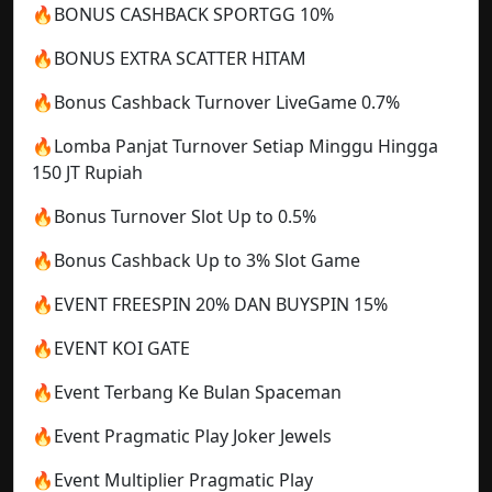
🔥BONUS CASHBACK SPORTGG 10%
🔥BONUS EXTRA SCATTER HITAM
🔥Bonus Cashback Turnover LiveGame 0.7%
🔥Lomba Panjat Turnover Setiap Minggu Hingga
150 JT Rupiah
🔥Bonus Turnover Slot Up to 0.5%
🔥Bonus Cashback Up to 3% Slot Game
🔥EVENT FREESPIN 20% DAN BUYSPIN 15%
🔥EVENT KOI GATE
🔥Event Terbang Ke Bulan Spaceman
🔥Event Pragmatic Play Joker Jewels
🔥Event Multiplier Pragmatic Play