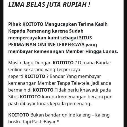
LIMA BELAS JUTA RUPIAH !
Pihak KOITOTO Mengucapkan Terima Kasih
Kepada Pemenang karena Sudah
mempercayakan kami sebagai SITUS
PERMAINAN ONLINE TERPERCAYA yang
membayar kemenangan Member Hingga Lunas.
Masih Ragu Dengan
KOITOTO
? Dimana Bandar
Online sekarang yang Terpercaya
seperti
KOITOTO
? Bandar Yang membayar
kemenangan Member Tanpa Tele-tele. Jadi anda
bermain di
KOITOTO
Tidak perlu khawatir pada
Situs
KOITOTO
karena kemenangan berapa pun
pasti dibayar lunas kepada pemenang.
KOITOTO
Bukan bandar online kaleng – kaleng
bosku tapi Pasti Bayar !!