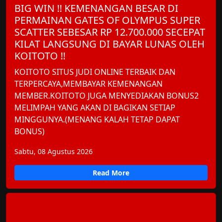
BIG WIN !! KEMENANGAN BESAR DI
PERMAINAN GATES OF OLYMPUS SUPER
SCATTER SEBESAR RP 12.700.000 SECEPAT
KILAT LANGSUNG DI BAYAR LUNAS OLEH
KOITOTO !!
KOITOTO SITUS JUDI ONLINE TERBAIK DAN
TERPERCAYA,MEMBAYAR KEMENANGAN
MEMBER.KOITOTO JUGA MENYEDIAKAN BONUS2
MELIMPAH YANG AKAN DI BAGIKAN SETIAP
MINGGUNYA.(MENANG KALAH TETAP DAPAT
BONUS)
Sabtu, 08 Agustus 2026
Read More