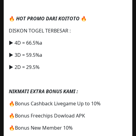
🔥
HOT PROMO DARI KOITOTO
🔥
DISKON TOGEL TERBESAR :
▶️ 4D = 66.5%a
▶️ 3D = 59.5%a
▶️ 2D = 29.5%
NIKMATI EXTRA BONUS KAMI :
🔥Bonus Cashback Livegame Up to 10%
🔥Bonus Freechips Dowload APK
🔥Bonus New Member 10%