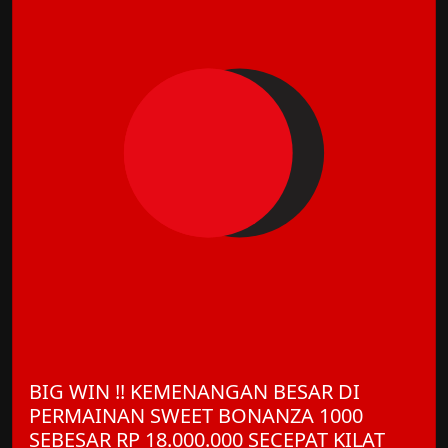
BIG WIN !! KEMENANGAN BESAR DI
PERMAINAN SWEET BONANZA 1000
SEBESAR RP 18.000.000 SECEPAT KILAT