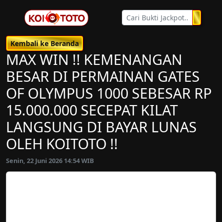
Kembali ke Beranda
MAX WIN !! KEMENANGAN
BESAR DI PERMAINAN GATES
OF OLYMPUS 1000 SEBESAR RP
15.000.000 SECEPAT KILAT
LANGSUNG DI BAYAR LUNAS
OLEH KOITOTO !!
Senin, 22 Juni 2026 14:54 WIB