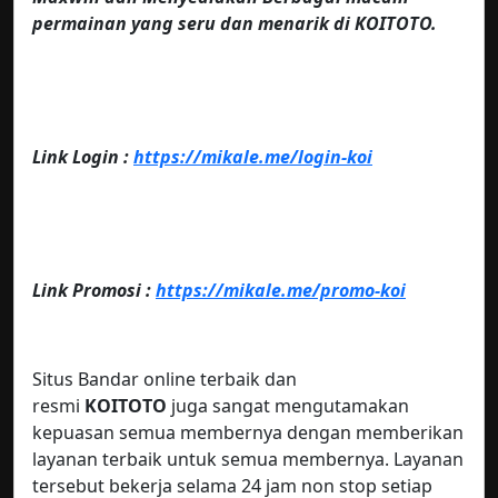
permainan yang seru dan menarik di KOITOTO.
Link Login :
https://mikale.me/login-koi
Link Promosi :
https://mikale.me/promo-koi
Situs Bandar online terbaik dan
resmi
KOITOTO
juga sangat mengutamakan
kepuasan semua membernya dengan memberikan
layanan terbaik untuk semua membernya. Layanan
tersebut bekerja selama 24 jam non stop setiap