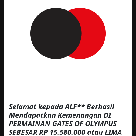
Selamat kepada ALF** Berhasil
Mendapatkan Kemenangan DI
PERMAINAN GATES OF OLYMPUS
SEBESAR RP 15.580.000 atau LIMA