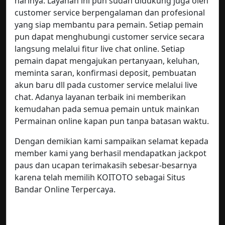
harinya. Layanan ini pun sudah didukung juga oleh
customer service berpengalaman dan profesional
yang siap membantu para pemain. Setiap pemain
pun dapat menghubungi customer service secara
langsung melalui fitur live chat online. Setiap
pemain dapat mengajukan pertanyaan, keluhan,
meminta saran, konfirmasi deposit, pembuatan
akun baru dll pada customer service melalui live
chat. Adanya layanan terbaik ini memberikan
kemudahan pada semua pemain untuk mainkan
Permainan online kapan pun tanpa batasan waktu.
Dengan demikian kami sampaikan selamat kepada
member kami yang berhasil mendapatkan jackpot
paus dan ucapan terimakasih sebesar-besarnya
karena telah memilih KOITOTO sebagai Situs
Bandar Online Terpercaya.