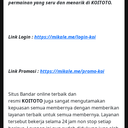
permainan yang seru dan menarik di KOITOTO.
Link Login :
https://mikale.me/login-koi
Link Promosi :
https://mikale.me/promo-koi
Situs Bandar online terbaik dan
resmi
KOITOTO
juga sangat mengutamakan
kepuasan semua membernya dengan memberikan
layanan terbaik untuk semua membernya. Layanan
tersebut bekerja selama 24 jam non stop setiap