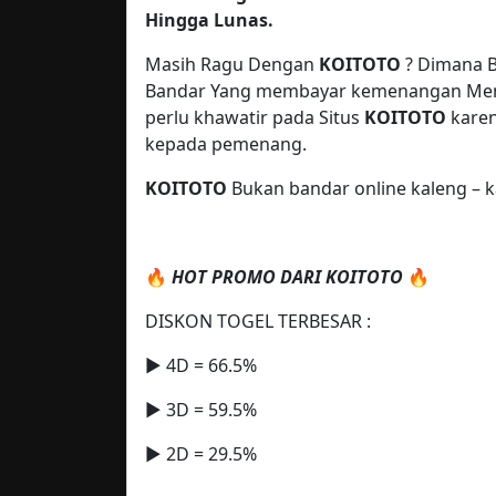
Hingga Lunas.
Masih Ragu Dengan
KOITOTO
? Dimana B
Bandar Yang membayar kemenangan Membe
perlu khawatir pada Situs
KOITOTO
karen
kepada pemenang.
KOITOTO
Bukan bandar online kaleng – ka
🔥
HOT PROMO DARI KOITOTO
🔥
DISKON TOGEL TERBESAR :
▶️ 4D = 66.5%
▶️ 3D = 59.5%
▶️ 2D = 29.5%