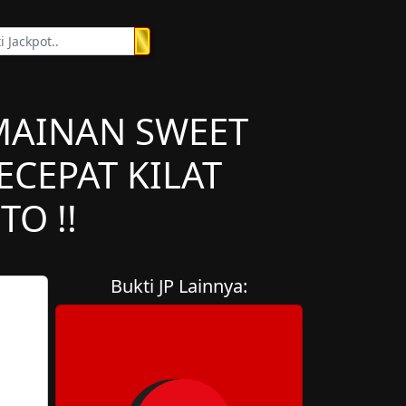
MAINAN SWEET
ECEPAT KILAT
O !!
Bukti JP Lainnya: