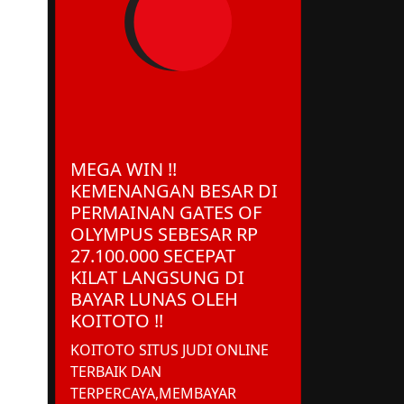
MEGA WIN !!
KEMENANGAN BESAR DI
PERMAINAN GATES OF
OLYMPUS SEBESAR RP
27.100.000 SECEPAT
KILAT LANGSUNG DI
BAYAR LUNAS OLEH
KOITOTO !!
KOITOTO SITUS JUDI ONLINE
TERBAIK DAN
TERPERCAYA,MEMBAYAR