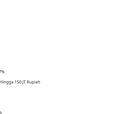
.7%
Hingga 150 JT Rupiah
%