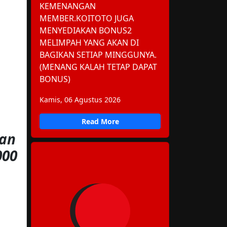
KEMENANGAN
MEMBER.KOITOTO JUGA
MENYEDIAKAN BONUS2
MELIMPAH YANG AKAN DI
BAGIKAN SETIAP MINGGUNYA.
(MENANG KALAH TETAP DAPAT
BONUS)
Kamis, 06 Agustus 2026
Read More
gan
000