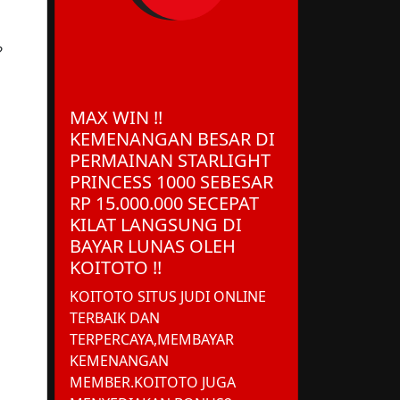
?
MAX WIN !!
KEMENANGAN BESAR DI
PERMAINAN STARLIGHT
PRINCESS 1000 SEBESAR
RP 15.000.000 SECEPAT
KILAT LANGSUNG DI
BAYAR LUNAS OLEH
KOITOTO !!
KOITOTO SITUS JUDI ONLINE
TERBAIK DAN
TERPERCAYA,MEMBAYAR
KEMENANGAN
MEMBER.KOITOTO JUGA