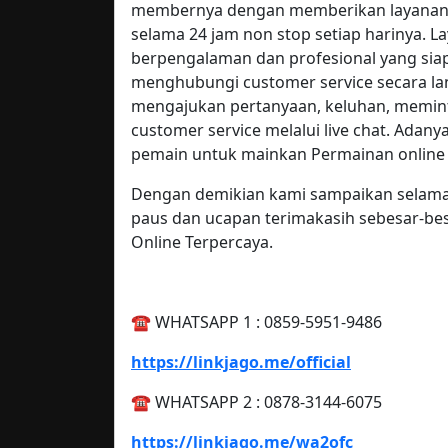
membernya dengan memberikan layanan t
selama 24 jam non stop setiap harinya. L
berpengalaman dan profesional yang sia
menghubungi customer service secara lang
mengajukan pertanyaan, keluhan, meminta
customer service melalui live chat. Ada
pemain untuk mainkan Permainan online 
Dengan demikian kami sampaikan selama
paus dan ucapan terimakasih sebesar-be
Online Terpercaya.
☎️ WHATSAPP 1 : 0859-5951-9486
https://linkjago.me/official
☎️ WHATSAPP 2 : 0878-3144-6075
https://linkjago.me/wa2ofc