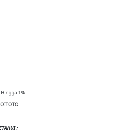
 Hingga 1%
KOITOTO
ETAHUI :