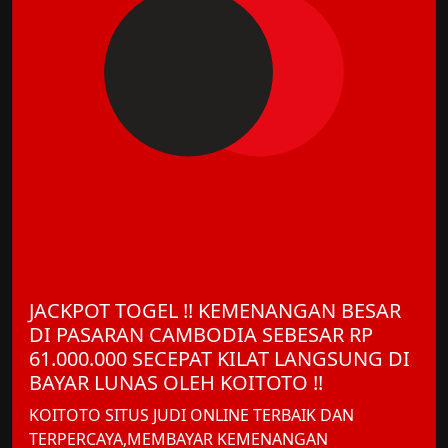
JACKPOT TOGEL !! KEMENANGAN BESAR
DI PASARAN CAMBODIA SEBESAR RP
61.000.000 SECEPAT KILAT LANGSUNG DI
BAYAR LUNAS OLEH KOITOTO !!
KOITOTO SITUS JUDI ONLINE TERBAIK DAN
TERPERCAYA,MEMBAYAR KEMENANGAN