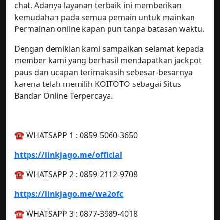
chat. Adanya layanan terbaik ini memberikan
kemudahan pada semua pemain untuk mainkan
Permainan online kapan pun tanpa batasan waktu.
Dengan demikian kami sampaikan selamat kepada
member kami yang berhasil mendapatkan jackpot
paus dan ucapan terimakasih sebesar-besarnya
karena telah memilih KOITOTO sebagai Situs
Bandar Online Terpercaya.
☎️ WHATSAPP 1 : 0859-5060-3650
https://linkjago.me/official
☎️ WHATSAPP 2 : 0859-2112-9708
https://linkjago.me/wa2ofc
☎️ WHATSAPP 3 : 0877-3989-4018