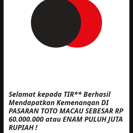
Selamat kepada TIR** Berhasil
Mendapatkan Kemenangan DI
PASARAN TOTO MACAU SEBESAR RP
60.000.000 atau ENAM PULUH JUTA
RUPIAH !