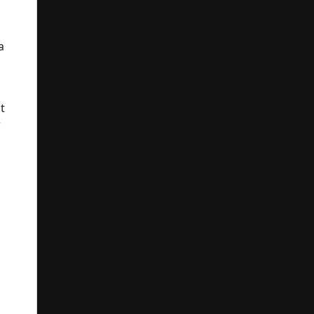
a
t
r