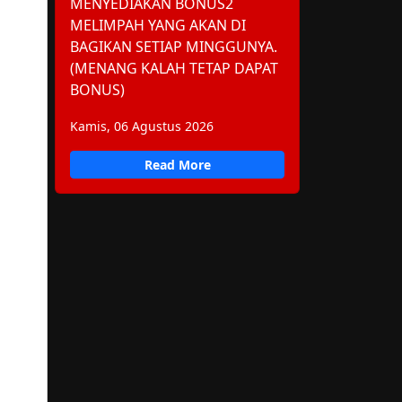
MENYEDIAKAN BONUS2
MELIMPAH YANG AKAN DI
BAGIKAN SETIAP MINGGUNYA.
(MENANG KALAH TETAP DAPAT
BONUS)
Kamis, 06 Agustus 2026
Read More