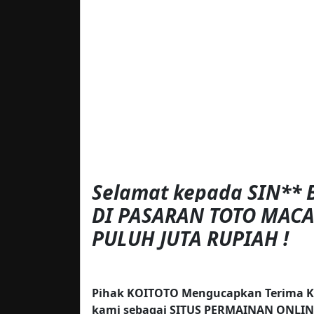
Selamat kepada SIN**
DI PASARAN TOTO MACAU
PULUH JUTA RUPIAH !
Pihak KOITOTO Mengucapkan Terima 
kami sebagai SITUS PERMAINAN ONLI