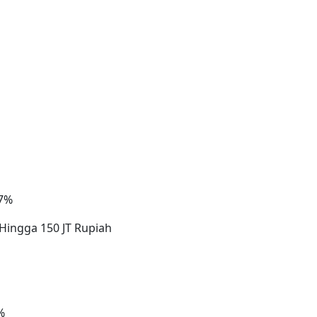
.7%
Hingga 150 JT Rupiah
%