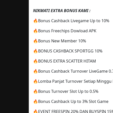
NIKMATI EXTRA BONUS KAMI :
🔥Bonus Cashback Livegame Up to 10%
🔥Bonus Freechips Dowload APK
🔥Bonus New Member 10%
🔥BONUS CASHBACK SPORTGG 10%
🔥BONUS EXTRA SCATTER HITAM
🔥Bonus Cashback Turnover LiveGame 0
🔥Lomba Panjat Turnover Setiap Minggu 
🔥Bonus Turnover Slot Up to 0.5%
🔥Bonus Cashback Up to 3% Slot Game
🔥EVENT FREESPIN 20% DAN BUYSPIN 15