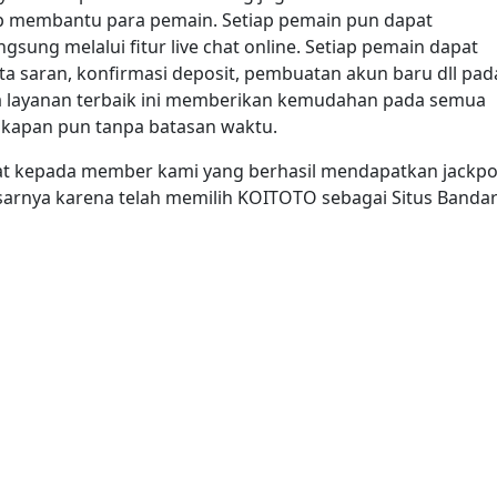
p membantu para pemain. Setiap pemain pun dapat
sung melalui fitur live chat online. Setiap pemain dapat
 saran, konfirmasi deposit, pembuatan akun baru dll pad
nya layanan terbaik ini memberikan kemudahan pada semua
kapan pun tanpa batasan waktu.
t kepada member kami yang berhasil mendapatkan jackpo
sarnya karena telah memilih KOITOTO sebagai Situs Banda