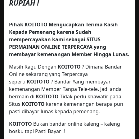
RUPIAH !
Pihak KOITOTO Mengucapkan Terima Kasih
Kepada Pemenang karena Sudah
mempercayakan kami sebagai SITUS
PERMAINAN ONLINE TERPERCAYA yang
membayar kemenangan Member Hingga Lunas.
Masih Ragu Dengan
KOITOTO
? Dimana Bandar
Online sekarang yang Terpercaya
seperti
KOITOTO
? Bandar Yang membayar
kemenangan Member Tanpa Tele-tele. Jadi anda
bermain di
KOITOTO
Tidak perlu khawatir pada
Situs
KOITOTO
karena kemenangan berapa pun
pasti dibayar lunas kepada pemenang.
KOITOTO
Bukan bandar online kaleng – kaleng
bosku tapi Pasti Bayar !!