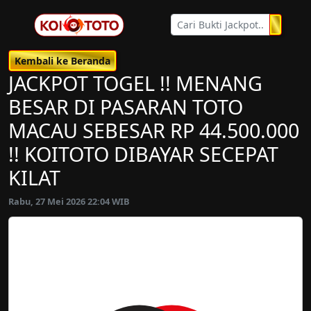
Kembali ke Beranda
JACKPOT TOGEL !! MENANG
BESAR DI PASARAN TOTO
MACAU SEBESAR RP 44.500.000
!! KOITOTO DIBAYAR SECEPAT
KILAT
Rabu, 27 Mei 2026 22:04 WIB