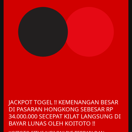
JACKPOT TOGEL !! KEMENANGAN BESAR
DI PASARAN HONGKONG SEBESAR RP
34.000.000 SECEPAT KILAT LANGSUNG DI
BAYAR LUNAS OLEH KOITOTO !!