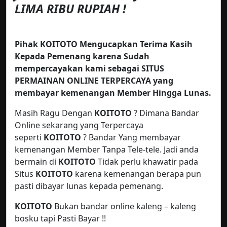
LIMA RIBU RUPIAH !
Pihak KOITOTO Mengucapkan Terima Kasih
Kepada Pemenang karena Sudah
mempercayakan kami sebagai SITUS
PERMAINAN ONLINE TERPERCAYA yang
membayar kemenangan Member Hingga Lunas.
Masih Ragu Dengan
KOITOTO
? Dimana Bandar
Online sekarang yang Terpercaya
seperti
KOITOTO
? Bandar Yang membayar
kemenangan Member Tanpa Tele-tele. Jadi anda
bermain di
KOITOTO
Tidak perlu khawatir pada
Situs
KOITOTO
karena kemenangan berapa pun
pasti dibayar lunas kepada pemenang.
KOITOTO
Bukan bandar online kaleng – kaleng
bosku tapi Pasti Bayar !!