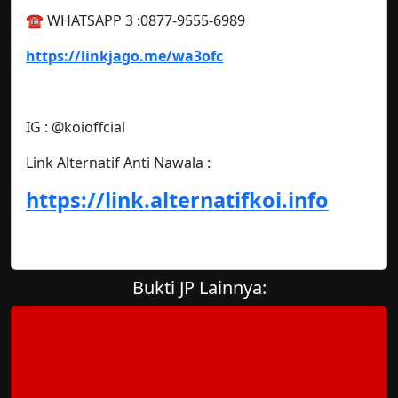
☎️ WHATSAPP 3 :0877-9555-6989
https://linkjago.me/wa3ofc
IG : @koioffcial
Link Alternatif Anti Nawala :
https://link.alternatifkoi.info
Bukti JP Lainnya: