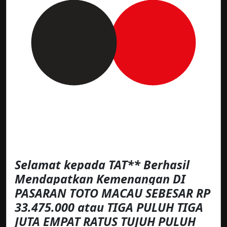
Selamat kepada TAT** Berhasil
Mendapatkan Kemenangan DI
PASARAN TOTO MACAU SEBESAR RP
33.475.000 atau TIGA PULUH TIGA
JUTA EMPAT RATUS TUJUH PULUH