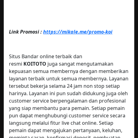
Link Promosi :
https://mikale.me/promo-koi
Situs Bandar online terbaik dan
resmi
KOITOTO
juga sangat mengutamakan
kepuasan semua membernya dengan memberikan
layanan terbaik untuk semua membernya. Layanan
tersebut bekerja selama 24 jam non stop setiap
harinya. Layanan ini pun sudah didukung juga oleh
customer service berpengalaman dan profesional
yang siap membantu para pemain. Setiap pemain
pun dapat menghubungi customer service secara
langsung melalui fitur live chat online. Setiap
pemain dapat mengajukan pertanyaan, keluhan,
meminta saran, konfirmasi deposit, pembuatan