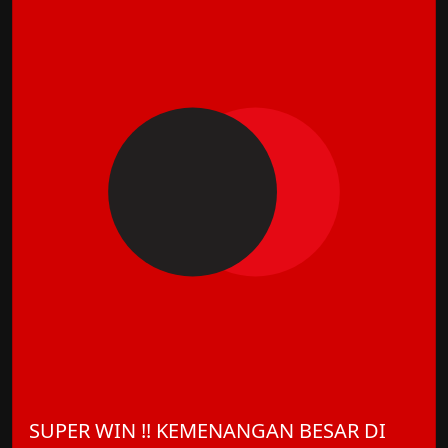
SUPER WIN !! KEMENANGAN BESAR DI