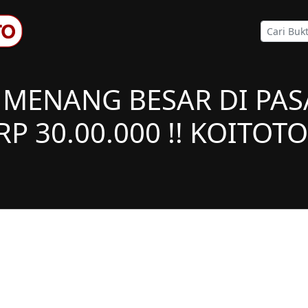
! MENANG BESAR DI PA
P 30.00.000 !! KOITOT