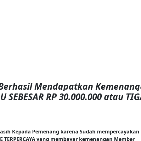
 Berhasil Mendapatkan Kemenan
 SEBESAR RP 30.000.000 atau TIG
Kasih Kepada Pemenang karena Sudah mempercayakan
NE TERPERCAYA yang membayar kemenangan Member