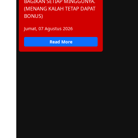
BAGIKAN SETIAP MINGGUNYA.
(MENANG KALAH TETAP DAPAT
BONUS)
Jumat, 07 Agustus 2026
Read More