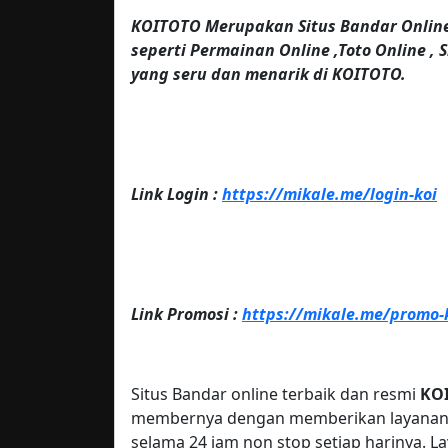
KOITOTO Merupakan Situs Bandar Onlin
seperti Permainan Online ,Toto Online
yang seru dan menarik di KOITOTO.
Link Login :
https://mikale.me/login-koi
Link Promosi :
https://mikale.me/promo-
Situs Bandar online terbaik dan resmi
KO
membernya dengan memberikan layanan t
selama 24 jam non stop setiap harinya. L