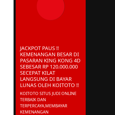
JACKPOT PAUS !!
KEMENANGAN BESAR DI
PASARAN KING KONG 4D
SEBESAR RP 120.000.000
SECEPAT KILAT
LANGSUNG DI BAYAR
LUNAS OLEH KOITOTO !!
KOITOTO SITUS JUDI ONLINE
TERBAIK DAN
TERPERCAYA,MEMBAYAR
KEMENANGAN