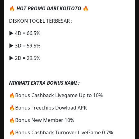
🔥
HOT PROMO DARI KOITOTO
🔥
DISKON TOGEL TERBESAR :
▶️ 4D = 66.5%
▶️ 3D = 59.5%
▶️ 2D = 29.5%
NIKMATI EXTRA BONUS KAMI :
🔥Bonus Cashback Livegame Up to 10%
🔥Bonus Freechips Dowload APK
🔥Bonus New Member 10%
🔥Bonus Cashback Turnover LiveGame 0.7%