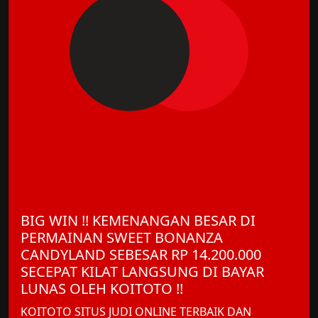
BIG WIN !! KEMENANGAN BESAR DI
PERMAINAN SWEET BONANZA
CANDYLAND SEBESAR RP 14.200.000
SECEPAT KILAT LANGSUNG DI BAYAR
LUNAS OLEH KOITOTO !!
KOITOTO SITUS JUDI ONLINE TERBAIK DAN