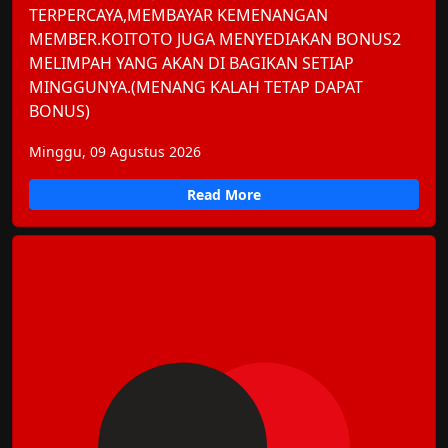
TERPERCAYA,MEMBAYAR KEMENANGAN
MEMBER.KOITOTO JUGA MENYEDIAKAN BONUS2
MELIMPAH YANG AKAN DI BAGIKAN SETIAP
MINGGUNYA.(MENANG KALAH TETAP DAPAT
BONUS)
Minggu, 09 Agustus 2026
Read More