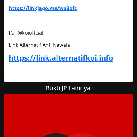
https://linkjago.me/wa3ofc
IG : @koioffcial
Link Alternatif Anti Nawala :
https://link.alternatifkoi.info
Bukti JP Lainnya: