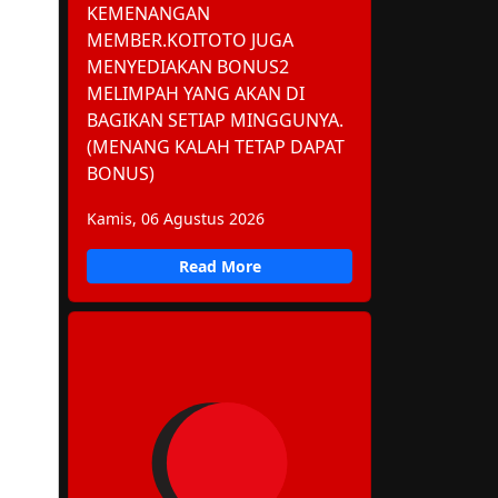
KEMENANGAN
MEMBER.KOITOTO JUGA
MENYEDIAKAN BONUS2
MELIMPAH YANG AKAN DI
BAGIKAN SETIAP MINGGUNYA.
(MENANG KALAH TETAP DAPAT
BONUS)
Kamis, 06 Agustus 2026
Read More