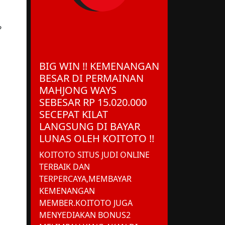
?
BIG WIN !! KEMENANGAN
BESAR DI PERMAINAN
MAHJONG WAYS
SEBESAR RP 15.020.000
SECEPAT KILAT
LANGSUNG DI BAYAR
LUNAS OLEH KOITOTO !!
KOITOTO SITUS JUDI ONLINE
TERBAIK DAN
TERPERCAYA,MEMBAYAR
KEMENANGAN
MEMBER.KOITOTO JUGA
MENYEDIAKAN BONUS2