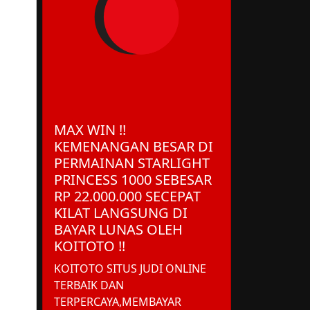
MAX WIN !!
KEMENANGAN BESAR DI
PERMAINAN STARLIGHT
PRINCESS 1000 SEBESAR
RP 22.000.000 SECEPAT
KILAT LANGSUNG DI
BAYAR LUNAS OLEH
KOITOTO !!
KOITOTO SITUS JUDI ONLINE
TERBAIK DAN
TERPERCAYA,MEMBAYAR