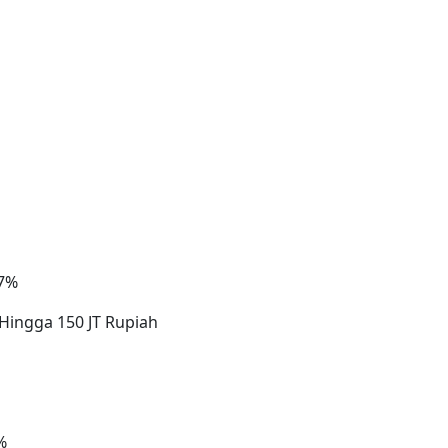
.7%
Hingga 150 JT Rupiah
%