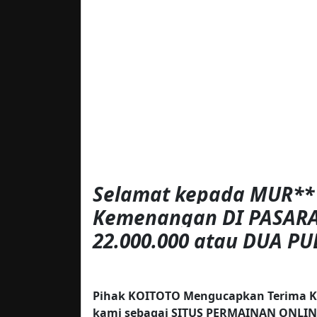
Selamat kepada MUR**
Kemenangan DI PASARA
22.000.000 atau DUA PU
Pihak KOITOTO Mengucapkan Terima 
kami sebagai SITUS PERMAINAN ONLI