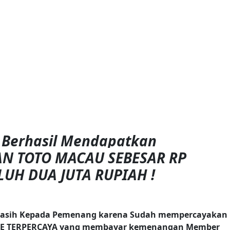
 Berhasil Mendapatkan
N TOTO MACAU SEBESAR RP
LUH DUA JUTA RUPIAH !
Kasih Kepada Pemenang karena Sudah mempercayakan
NE TERPERCAYA yang membayar kemenangan Member