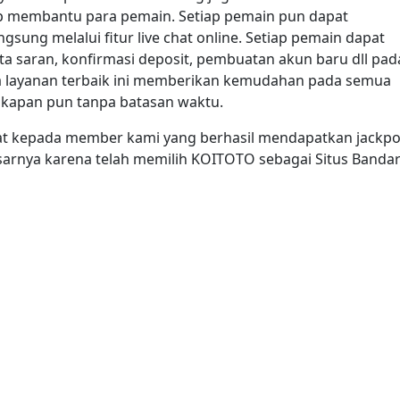
p membantu para pemain. Setiap pemain pun dapat
sung melalui fitur live chat online. Setiap pemain dapat
 saran, konfirmasi deposit, pembuatan akun baru dll pad
nya layanan terbaik ini memberikan kemudahan pada semua
kapan pun tanpa batasan waktu.
t kepada member kami yang berhasil mendapatkan jackpo
sarnya karena telah memilih KOITOTO sebagai Situs Banda