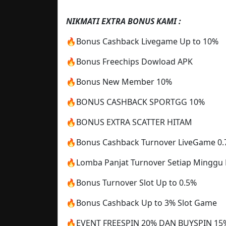
NIKMATI EXTRA BONUS KAMI :
🔥Bonus Cashback Livegame Up to 10%
🔥Bonus Freechips Dowload APK
🔥Bonus New Member 10%
🔥BONUS CASHBACK SPORTGG 10%
🔥BONUS EXTRA SCATTER HITAM
🔥Bonus Cashback Turnover LiveGame 0
🔥Lomba Panjat Turnover Setiap Minggu 
🔥Bonus Turnover Slot Up to 0.5%
🔥Bonus Cashback Up to 3% Slot Game
🔥EVENT FREESPIN 20% DAN BUYSPIN 15