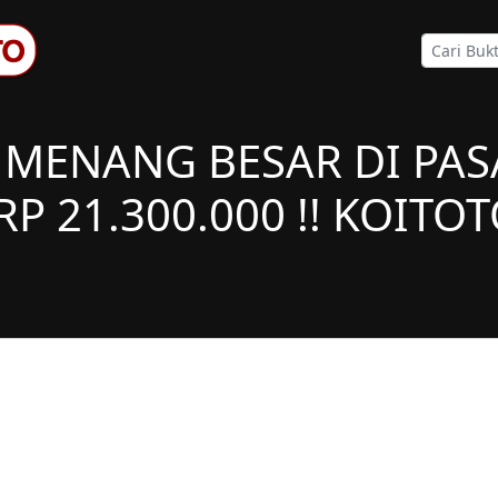
! MENANG BESAR DI PA
P 21.300.000 !! KOITO