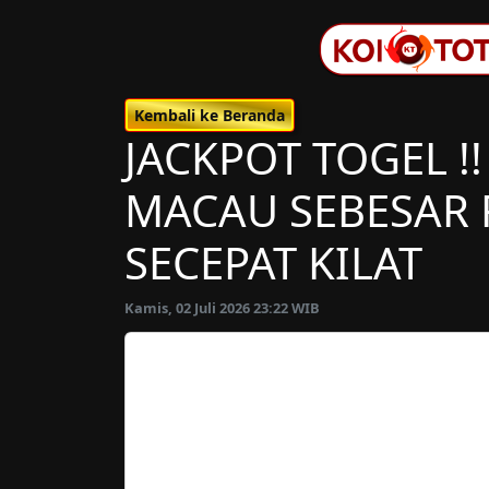
Kembali ke Beranda
JACKPOT TOGEL !
MACAU SEBESAR R
SECEPAT KILAT
Kamis, 02 Juli 2026 23:22 WIB