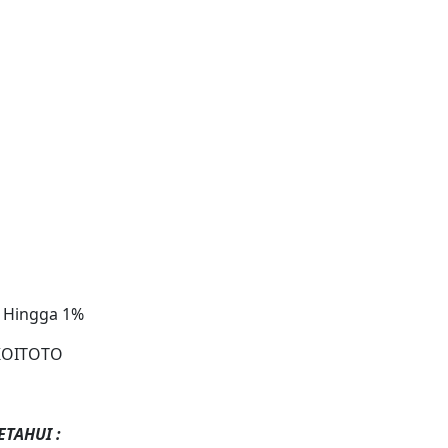
 Hingga 1%
KOITOTO
ETAHUI :