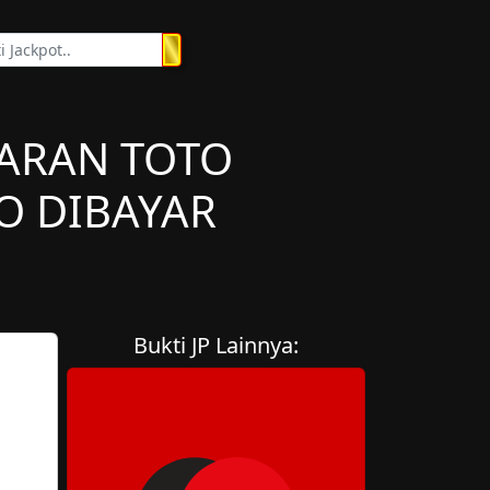
SARAN TOTO
TO DIBAYAR
Bukti JP Lainnya: