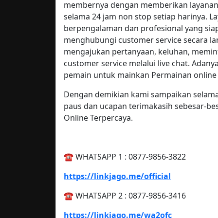
membernya dengan memberikan layanan t
selama 24 jam non stop setiap harinya. L
berpengalaman dan profesional yang sia
menghubungi customer service secara lang
mengajukan pertanyaan, keluhan, meminta
customer service melalui live chat. Ada
pemain untuk mainkan Permainan online 
Dengan demikian kami sampaikan selama
paus dan ucapan terimakasih sebesar-be
Online Terpercaya.
☎️ WHATSAPP 1 : 0877-9856-3822
https://linkjago.me/official
☎️ WHATSAPP 2 : 0877-9856-3416
https://linkjago.me/wa2ofc