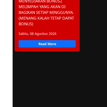
MENYEDIAKAN BONUS2
MELIMPAH YANG AKAN DI
BAGIKAN SETIAP MINGGUNYA.
(MENANG KALAH TETAP DAPAT
BONUS)
Sabtu, 08 Agustus 2026
Read More