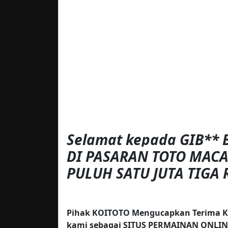
Selamat kepada GIB**
DI PASARAN TOTO MACAU
PULUH SATU JUTA TIGA 
Pihak KOITOTO Mengucapkan Terima 
kami sebagai SITUS PERMAINAN ONLI