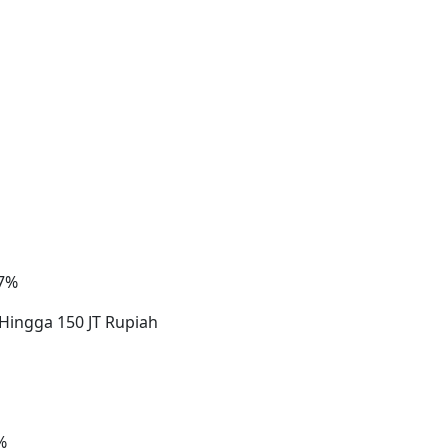
.7%
Hingga 150 JT Rupiah
%