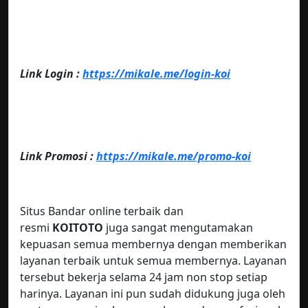
Link Login :
https://mikale.me/login-koi
Link Promosi :
https://mikale.me/promo-koi
Situs Bandar online terbaik dan
resmi
KOITOTO
juga sangat mengutamakan
kepuasan semua membernya dengan memberikan
layanan terbaik untuk semua membernya. Layanan
tersebut bekerja selama 24 jam non stop setiap
harinya. Layanan ini pun sudah didukung juga oleh