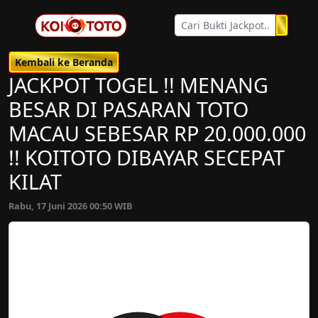
Kembali ke Beranda
JACKPOT TOGEL !! MENANG
BESAR DI PASARAN TOTO
MACAU SEBESAR RP 20.000.000
!! KOITOTO DIBAYAR SECEPAT
KILAT
Rabu, 17 Juni 2026 00:50 WIB