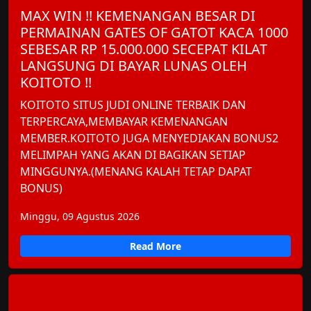
MAX WIN !! KEMENANGAN BESAR DI
PERMAINAN GATES OF GATOT KACA 1000
SEBESAR RP 15.000.000 SECEPAT KILAT
LANGSUNG DI BAYAR LUNAS OLEH
KOITOTO !!
KOITOTO SITUS JUDI ONLINE TERBAIK DAN
TERPERCAYA,MEMBAYAR KEMENANGAN
MEMBER.KOITOTO JUGA MENYEDIAKAN BONUS2
MELIMPAH YANG AKAN DI BAGIKAN SETIAP
MINGGUNYA.(MENANG KALAH TETAP DAPAT
BONUS)
Minggu, 09 Agustus 2026
Read More