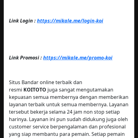
Link Login :
https://mikale.me/login-koi
Link Promosi :
https://mikale.me/promo-koi
Situs Bandar online terbaik dan
resmi
KOITOTO
juga sangat mengutamakan
kepuasan semua membernya dengan memberikan
layanan terbaik untuk semua membernya. Layanan
tersebut bekerja selama 24 jam non stop setiap
harinya. Layanan ini pun sudah didukung juga oleh
customer service berpengalaman dan profesional
yang siap membantu para pemain. Setiap pemain