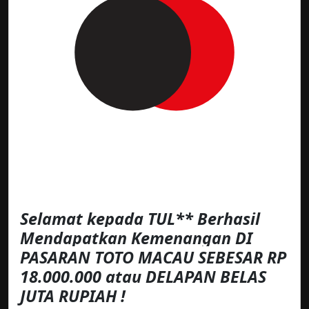
Selamat kepada TUL** Berhasil
Mendapatkan Kemenangan DI
PASARAN TOTO MACAU SEBESAR RP
18.000.000 atau DELAPAN BELAS
JUTA RUPIAH !