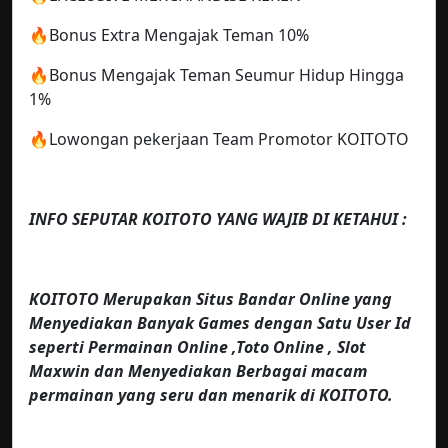
🔥Bonus Extra Mengajak Teman 10%
🔥Bonus Mengajak Teman Seumur Hidup Hingga
1%
🔥Lowongan pekerjaan Team Promotor KOITOTO
INFO SEPUTAR KOITOTO YANG WAJIB DI KETAHUI :
KOITOTO Merupakan Situs Bandar Online yang
Menyediakan Banyak Games dengan Satu User Id
seperti Permainan Online ,Toto Online , Slot
Maxwin dan Menyediakan Berbagai macam
permainan yang seru dan menarik di KOITOTO.