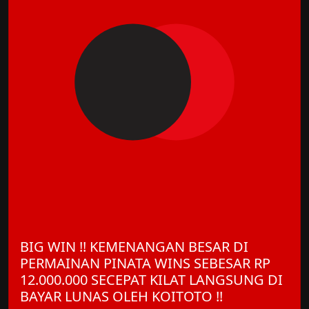
BIG WIN !! KEMENANGAN BESAR DI
PERMAINAN PINATA WINS SEBESAR RP
12.000.000 SECEPAT KILAT LANGSUNG DI
BAYAR LUNAS OLEH KOITOTO !!