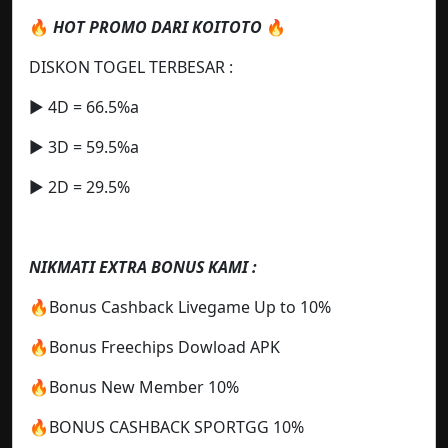
🔥
HOT PROMO DARI KOITOTO
🔥
DISKON TOGEL TERBESAR :
▶️ 4D = 66.5%a
▶️ 3D = 59.5%a
▶️ 2D = 29.5%
NIKMATI EXTRA BONUS KAMI :
🔥Bonus Cashback Livegame Up to 10%
🔥Bonus Freechips Dowload APK
🔥Bonus New Member 10%
🔥BONUS CASHBACK SPORTGG 10%