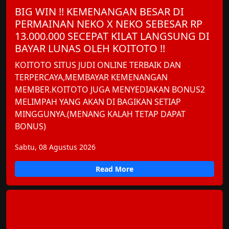
BIG WIN !! KEMENANGAN BESAR DI
PERMAINAN NEKO X NEKO SEBESAR RP
13.000.000 SECEPAT KILAT LANGSUNG DI
BAYAR LUNAS OLEH KOITOTO !!
KOITOTO SITUS JUDI ONLINE TERBAIK DAN
TERPERCAYA,MEMBAYAR KEMENANGAN
MEMBER.KOITOTO JUGA MENYEDIAKAN BONUS2
MELIMPAH YANG AKAN DI BAGIKAN SETIAP
MINGGUNYA.(MENANG KALAH TETAP DAPAT
BONUS)
Sabtu, 08 Agustus 2026
Read More