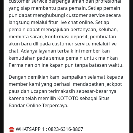
customer service berpengalaman dan profesional
yang siap membantu para pemain. Setiap pemain
pun dapat menghubungi customer service secara
langsung melalui fitur live chat online. Setiap
pemain dapat mengajukan pertanyaan, keluhan,
meminta saran, konfirmasi deposit, pembuatan
akun baru dll pada customer service melalui live
chat. Adanya layanan terbaik ini memberikan
kemudahan pada semua pemain untuk mainkan
Permainan online kapan pun tanpa batasan waktu.
Dengan demikian kami sampaikan selamat kepada
member kami yang berhasil mendapatkan jackpot
paus dan ucapan terimakasih sebesar-besarnya
karena telah memilih KOITOTO sebagai Situs
Bandar Online Terpercaya.
☎️ WHATSAPP 1 : 0823-6316-8807