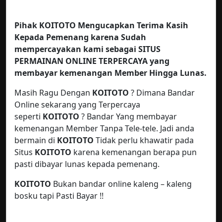
Pihak KOITOTO Mengucapkan Terima Kasih
Kepada Pemenang karena Sudah
mempercayakan kami sebagai SITUS
PERMAINAN ONLINE TERPERCAYA yang
membayar kemenangan Member Hingga Lunas.
Masih Ragu Dengan
KOITOTO
? Dimana Bandar
Online sekarang yang Terpercaya
seperti
KOITOTO
? Bandar Yang membayar
kemenangan Member Tanpa Tele-tele. Jadi anda
bermain di
KOITOTO
Tidak perlu khawatir pada
Situs
KOITOTO
karena kemenangan berapa pun
pasti dibayar lunas kepada pemenang.
KOITOTO
Bukan bandar online kaleng – kaleng
bosku tapi Pasti Bayar !!