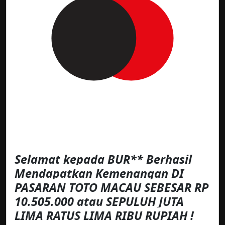
Selamat kepada BUR** Berhasil
Mendapatkan Kemenangan DI
PASARAN TOTO MACAU SEBESAR RP
10.505.000 atau SEPULUH JUTA
LIMA RATUS LIMA RIBU RUPIAH !