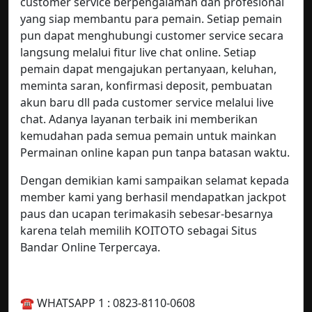
customer service berpengalaman dan profesional
yang siap membantu para pemain. Setiap pemain
pun dapat menghubungi customer service secara
langsung melalui fitur live chat online. Setiap
pemain dapat mengajukan pertanyaan, keluhan,
meminta saran, konfirmasi deposit, pembuatan
akun baru dll pada customer service melalui live
chat. Adanya layanan terbaik ini memberikan
kemudahan pada semua pemain untuk mainkan
Permainan online kapan pun tanpa batasan waktu.
Dengan demikian kami sampaikan selamat kepada
member kami yang berhasil mendapatkan jackpot
paus dan ucapan terimakasih sebesar-besarnya
karena telah memilih KOITOTO sebagai Situs
Bandar Online Terpercaya.
☎️ WHATSAPP 1 : 0823-8110-0608