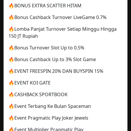
🔥BONUS EXTRA SCATTER HITAM
🔥Bonus Cashback Turnover LiveGame 0.7%
🔥Lomba Panjat Turnover Setiap Minggu Hingga
150 JT Rupiah
🔥Bonus Turnover Slot Up to 0.5%
🔥Bonus Cashback Up to 3% Slot Game
🔥EVENT FREESPIN 20% DAN BUYSPIN 15%
🔥EVENT KOI GATE
🔥
CASHBACK SPORTBOOK
🔥Event Terbang Ke Bulan Spaceman
🔥Event Pragmatic Play Joker Jewels
🔥Event Multiplier Pragmatic Play