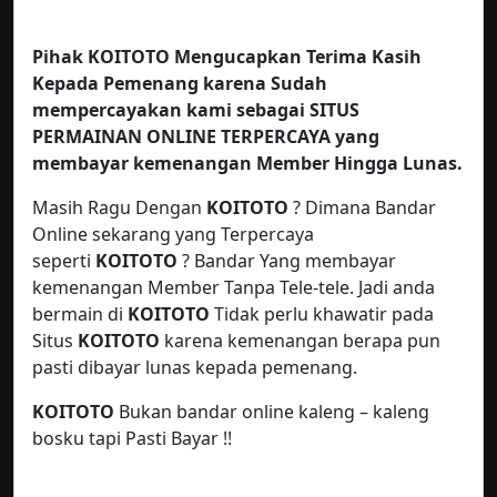
Pihak KOITOTO Mengucapkan Terima Kasih
Kepada Pemenang karena Sudah
mempercayakan kami sebagai SITUS
PERMAINAN ONLINE TERPERCAYA yang
membayar kemenangan Member Hingga Lunas.
Masih Ragu Dengan
KOITOTO
? Dimana Bandar
Online sekarang yang Terpercaya
seperti
KOITOTO
? Bandar Yang membayar
kemenangan Member Tanpa Tele-tele. Jadi anda
bermain di
KOITOTO
Tidak perlu khawatir pada
Situs
KOITOTO
karena kemenangan berapa pun
pasti dibayar lunas kepada pemenang.
KOITOTO
Bukan bandar online kaleng – kaleng
bosku tapi Pasti Bayar !!