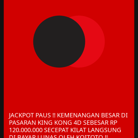
JACKPOT PAUS !! KEMENANGAN BESAR DI
PASARAN KING KONG 4D SEBESAR RP
120.000.000 SECEPAT KILAT LANGSUNG
DI BAYAR LUNAS OLEH KOITOTO !!