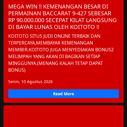
MEGA WIN !! KEMENANGAN BESAR DI
PERMAINAN BACCARAT 9-427 SEBESAR
RP 90.000.000 SECEPAT KILAT LANGSUNG
DI BAYAR LUNAS OLEH KOITOTO !!
KOITOTO SITUS JUDI ONLINE TERBAIK DAN
TERPERCAYA,MEMBAYAR KEMENANGAN
MEMBER.KOITOTO JUGA MENYEDIAKAN BONUS2
MELIMPAH YANG AKAN DI BAGIKAN SETIAP
MINGGUNYA.(MENANG KALAH TETAP DAPAT
BONUS)
Senin, 10 Agustus 2026
Read More