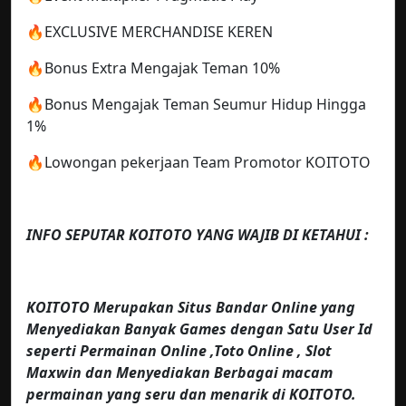
🔥EXCLUSIVE MERCHANDISE KEREN
🔥Bonus Extra Mengajak Teman 10%
🔥Bonus Mengajak Teman Seumur Hidup Hingga
1%
🔥Lowongan pekerjaan Team Promotor KOITOTO
INFO SEPUTAR KOITOTO YANG WAJIB DI KETAHUI :
KOITOTO Merupakan Situs Bandar Online yang
Menyediakan Banyak Games dengan Satu User Id
seperti Permainan Online ,Toto Online , Slot
Maxwin dan Menyediakan Berbagai macam
permainan yang seru dan menarik di KOITOTO.