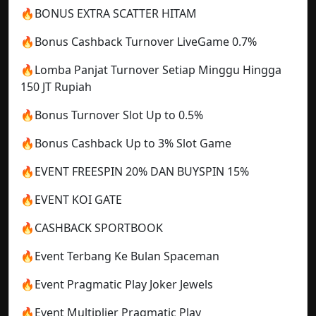
🔥BONUS EXTRA SCATTER HITAM
🔥Bonus Cashback Turnover LiveGame 0.7%
🔥Lomba Panjat Turnover Setiap Minggu Hingga
150 JT Rupiah
🔥Bonus Turnover Slot Up to 0.5%
🔥Bonus Cashback Up to 3% Slot Game
🔥EVENT FREESPIN 20% DAN BUYSPIN 15%
🔥EVENT KOI GATE
🔥
CASHBACK SPORTBOOK
🔥Event Terbang Ke Bulan Spaceman
🔥Event Pragmatic Play Joker Jewels
🔥Event Multiplier Pragmatic Play